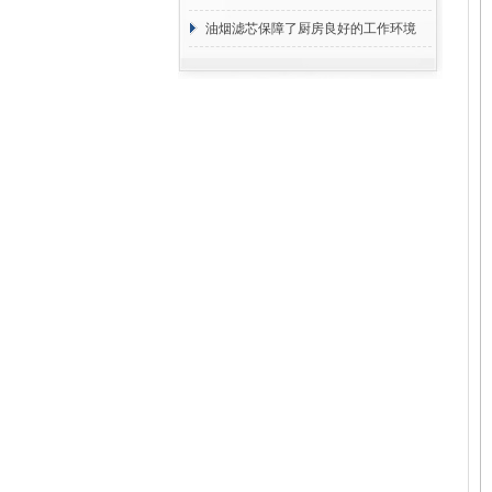
断
油烟滤芯保障了厨房良好的工作环境