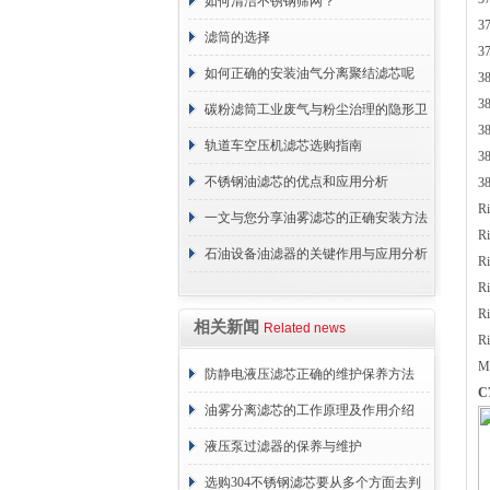
分享
如何清洁不锈钢筛网？
3
滤筒的选择
3
如何正确的安装油气分离聚结滤芯呢
3
3
碳粉滤筒工业废气与粉尘治理的隐形卫
3
士
轨道车空压机滤芯选购指南
3
不锈钢油滤芯的优点和应用分析
3
R
一文与您分享油雾滤芯的正确安装方法
R
石油设备油滤器的关键作用与应用分析
R
R
R
相关新闻
Related news
R
M
防静电液压滤芯正确的维护保养方法
C
油雾分离滤芯的工作原理及作用介绍
液压泵过滤器的保养与维护
选购304不锈钢滤芯要从多个方面去判