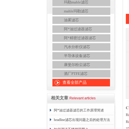
玛勒mahle滤芯
mahle玛勒滤芯
油雾滤芯
阿*油过滤器滤芯
阿*精密过滤器滤芯
汽水分析仪滤芯
半导体设备滤芯
康斐尔粉尘滤芯
酒厂PTFE滤芯
查看全部产品
相关文章
Relevant articles
C
阿*油过滤器滤芯的工作原理简述
R
headline滤芯出现问题之后的处理方法
R
3