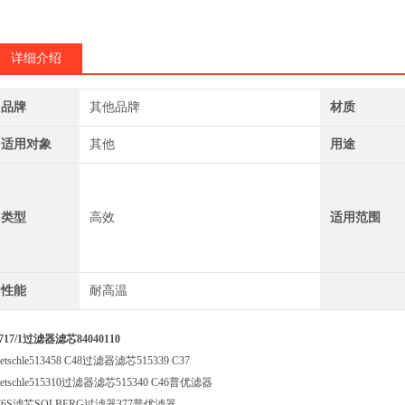
377P滤芯Solbe
384滤芯Solberg
详细介绍
品牌
其他品牌
材质
适用对象
其他
用途
类型
高效
适用范围
性能
耐高温
717/1过滤器滤芯84040110
ietschle513458 C48过滤器滤芯515339 C37
ietschle515310过滤器滤芯515340 C46普优滤器
76S滤芯SOLBERG过滤器377普优滤器