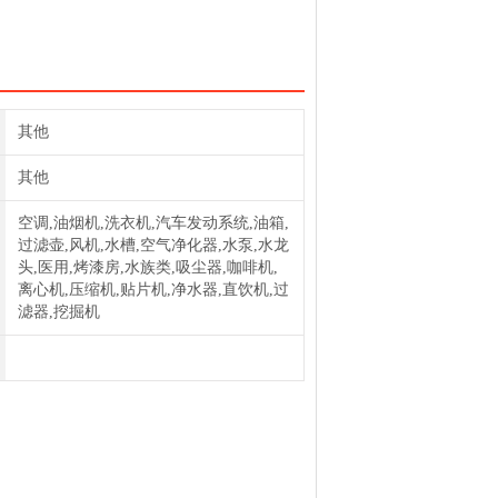
rg过滤器384普优滤器
油雾滤芯384P
其他
其他
空调,油烟机,洗衣机,汽车发动系统,油箱,
过滤壶,风机,水槽,空气净化器,水泵,水龙
头,医用,烤漆房,水族类,吸尘器,咖啡机,
离心机,压缩机,贴片机,净水器,直饮机,过
滤器,挖掘机