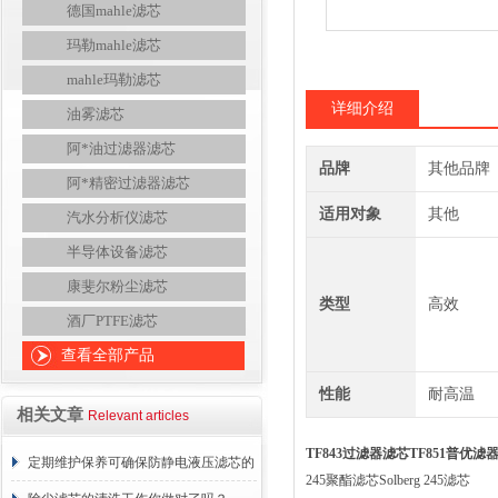
德国mahle滤芯
玛勒mahle滤芯
mahle玛勒滤芯
详细介绍
油雾滤芯
阿*油过滤器滤芯
品牌
其他品牌
阿*精密过滤器滤芯
适用对象
其他
汽水分析仪滤芯
半导体设备滤芯
康斐尔粉尘滤芯
类型
高效
酒厂PTFE滤芯
查看全部产品
性能
耐高温
相关文章
Relevant articles
TF843过滤器滤芯TF851普优滤
定期维护保养可确保防静电液压滤芯的
245聚酯滤芯Solberg 245滤芯