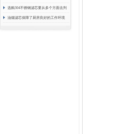
选购304不锈钢滤芯要从多个方面去判
断
油烟滤芯保障了厨房良好的工作环境