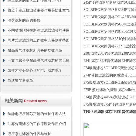
正常工作
除尘滤芯的清洗工作你做对了吗？
245P预过滤器的聚酯滤芯SOLBER
SOLBERG索罗贝格HE234P过滤
轨道车空压机滤芯主要作用是防止空气
SOLBERG索罗贝格CSL-235P-3
中的杂质和油脂浓度升高
油雾滤芯的选购要领
SOLBERG索罗贝格PSG848过滤
不同材质阿特拉斯油过滤器滤芯的使用
SOLBERG索罗贝格PSG850/1过滤
SOLBERG索罗贝格851Q过滤器滤芯
周期区别介绍
网片式过滤器的工作效率会受到哪些因
SOLBERG索罗贝格275ZP过滤器
素的影响？
耐高温气体滤芯所具备的功效介绍
230J滤芯230JP普优滤器230P滤芯
一文与您分享耐高温气体滤芯的常见故
234J滤芯234JP普优滤器234P滤芯
274纸质滤芯SOLBERG聚酯滤芯2
障相应解决方法
怎样才能买到心仪的电厂滤芯呢？
274P带预过滤器的纸质滤芯SOLB
简述集尘器滤筒
275聚酯滤芯SOLBERG油雾聚结过
275P 预过滤器的聚酯滤芯solber
334油雾滤芯solberg聚结滤芯375
相关新闻
Related news
375聚酯滤芯375P预过滤器的
TF843过滤器滤芯TF851普优滤
防静电液压滤芯正确的维护保养方法
油雾分离滤芯的工作原理及作用介绍
液压泵过滤器的保养与维护