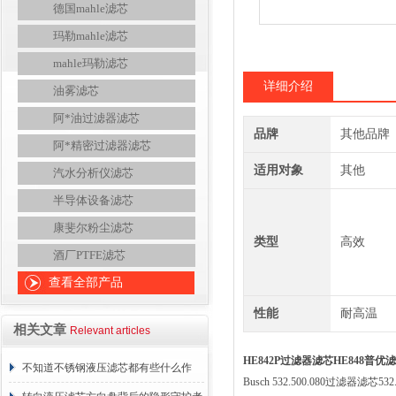
德国mahle滤芯
玛勒mahle滤芯
mahle玛勒滤芯
详细介绍
油雾滤芯
阿*油过滤器滤芯
品牌
其他品牌
阿*精密过滤器滤芯
适用对象
其他
汽水分析仪滤芯
半导体设备滤芯
康斐尔粉尘滤芯
类型
高效
酒厂PTFE滤芯
查看全部产品
性能
耐高温
相关文章
Relevant articles
HE842P过滤器滤芯HE848普优
不知道不锈钢液压滤芯都有些什么作
Busch 532.500.080过滤器滤芯532.