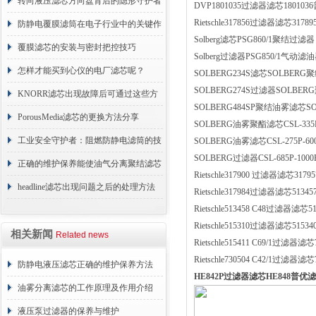
用？进来看
转向液压滤芯方向盘背后的隐形守护者
DVP1801035过滤器滤芯18010
Rietschle317856过滤器滤芯317895
防静电覆膜滤筒在电子行业中的关键作
Solberg滤芯PSG860/1聚结过滤器
用
覆膜滤芯的安装与密封把控技巧
Solberg过滤器PSG850/1气动滤
怎样才能买到心仪的电厂滤芯呢？
SOLBERG234S滤芯SOLBERG
SOLBERG274S过滤器SOLBER
KNORR滤芯出现故障后可通过这些方
SOLBERG484SP聚结油雾滤芯S
法解决
PorousMedia滤芯的更换方法分享
SOLBERG油雾聚酯滤芯CSL-335P
工业安全守护者：阻燃防静电滤筒的技
SOLBERG油雾滤芯CSL-275P-6
SOLBERG过滤器CSL-685P-1
术原理与应用解析
正确的维护保养能使油气分离聚结滤芯
Rietschle317900 过滤器滤芯31
长期稳定运行
headline滤芯出现问题之后的处理方法
Rietschle317984过滤器滤芯513
Rietschle513458 C48过滤器滤芯51
分享
Rietschle515310过滤器滤芯515
相关新闻
Related news
Rietschle515411 C69/1过滤器滤芯7
Rietschle730504 C42/1过滤器滤芯7
防静电液压滤芯正确的维护保养方法
HE842P过滤器滤芯HE848普优
油雾分离滤芯的工作原理及作用介绍
液压泵过滤器的保养与维护