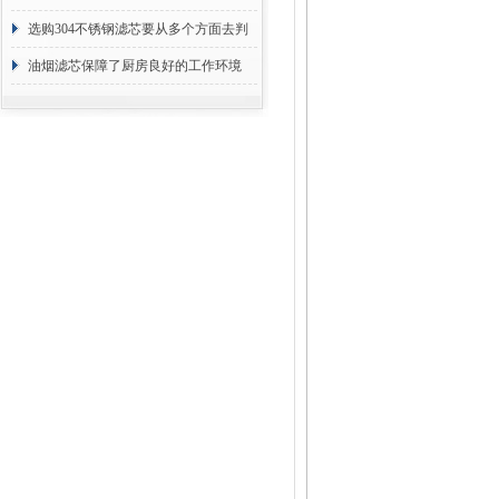
选购304不锈钢滤芯要从多个方面去判
断
油烟滤芯保障了厨房良好的工作环境