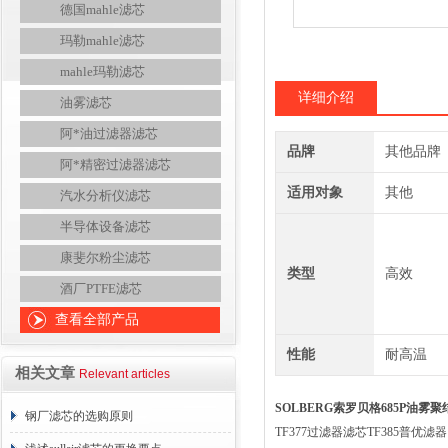
德国mahle滤芯
玛勒mahle滤芯
mahle玛勒滤芯
详细介绍
油雾滤芯
阿*油过滤器滤芯
品牌
其他品牌
阿*精密过滤器滤芯
适用对象
其他
汽水分析仪滤芯
半导体设备滤芯
康斐尔粉尘滤芯
类型
高效
酒厂PTFE滤芯
查看全部产品
性能
耐高温
相关文章
Relevant articles
SOLBERG索罗贝格685P油雾聚
钢厂滤芯的选购原则
TF377过滤器滤芯TF385普优滤器