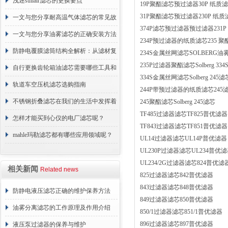
浅述sullair滤芯的更换要点
19P聚酯滤芯预过滤器30P 纸质
31P聚酯滤芯预过滤器230P 纸
一文与您分享耐高温气体滤芯的常见故
374P滤芯预过滤器预过滤器231
障相应解决方法
一文与您分享油雾滤芯的正确安装方法
234P预过滤器的纸质滤芯235 
防静电覆膜滤筒结构全解析：从滤材复
234S金属丝网滤芯SOLBERG油雾
235P过滤器聚酯滤芯Solberg 3
合到整体成型
自行更换齿轮箱油滤芯需要哪些工具和
334S金属丝网滤芯Solberg 245滤芯
材料？
轨道车空压机滤芯选购指南
244P带预过滤器的纸质滤芯245滤芯
不锈钢折叠滤芯在我们的生活中发挥着
245聚酯滤芯Solberg 245滤芯
TF485过滤器滤芯TF825普优滤器
哪些作用呢？
怎样才能买到心仪的电厂滤芯呢？
TF843过滤器滤芯TF851普优滤器
mahle玛勒滤芯都有哪些应用领域呢？
UL14过滤器滤芯UL14P普优滤器
UL230P过滤器滤芯UL234普优
UL234/2G过滤器滤芯824普优滤
相关新闻
Related news
825过滤器滤芯842普优滤器
843过滤器滤芯848普优滤器
防静电液压滤芯正确的维护保养方法
849过滤器滤芯850普优滤器
油雾分离滤芯的工作原理及作用介绍
850/1过滤器滤芯851/1普优滤器
896过滤器滤芯897普优滤器
液压泵过滤器的保养与维护