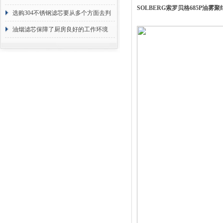
SOLBERG索罗贝格685P油雾聚
选购304不锈钢滤芯要从多个方面去判
断
油烟滤芯保障了厨房良好的工作环境