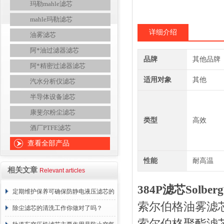
玛勒mahle滤芯
mahle玛勒滤芯
详细介绍
油雾滤芯
阿*油过滤器滤芯
品牌
其他品牌
阿*精密过滤器滤芯
适用对象
其他
汽水分析仪滤芯
半导体设备滤芯
康斐尔粉尘滤芯
类型
高效
酒厂PTFE滤芯
查看全部产品
性能
耐高温
相关文章
Relevant articles
384P滤芯Solb
定期维护保养可确保防静电液压滤芯的
索尔伯格油雾滤芯HE
正常工作
除尘滤芯的清洗工作你做对了吗？
索尔伯格聚酯滤芯H