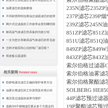
轨道车空压机滤芯主要作用是防止空气
235N滤芯235
中的杂质和油脂浓度升高
油雾滤芯的选购要领
237P滤芯239
不同材质阿特拉斯油过滤器滤芯的使用
239Z滤芯245
周期区别介绍
网片式过滤器的工作效率会受到哪些因
851ZP滤芯85
素的影响？
耐高温气体滤芯所具备的功效介绍
851U滤芯851
一文与您分享耐高温气体滤芯的常见故
849ZP滤芯84
障相应解决方法
怎样才能买到心仪的电厂滤芯呢？
简述集尘器滤筒
843ZP滤芯84
索尔伯格过滤器CSL-
相关新闻
Related news
索尔伯格油雾滤芯H
索尔伯格聚酯滤芯H
防静电液压滤芯正确的维护保养方法
SOLBERG HE
油雾分离滤芯的工作原理及作用介绍
44P滤芯预过滤器
液压泵过滤器的保养与维护
19P聚酯滤芯预
选购304不锈钢滤芯要从多个方面去判