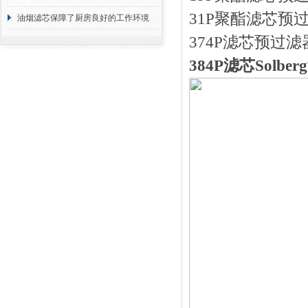
31P聚酯滤芯预过
断
油烟滤芯保障了厨房良好的工作环境
374P滤芯预过滤
384P滤芯Solb