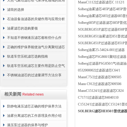
天然气聚结滤芯在气体净化领域的应用
MannC1112过滤器滤芯C 1112/1
Solberg油雾滤芯485P滤芯485
与重要性
滤筒的选择
Solberg油雾滤芯685过滤器685
石油设备油滤器的关键作用与应用分析
Solberg685P过滤器滤芯685P普
油雾滤芯的选购要领
SOLBERG851P滤芯过滤器850
SOLBERG851油雾滤芯851普优
不知道不锈钢液压滤芯都有些什么作
SOLBERG851P过滤器滤芯851
用？进来看
正确的维护保养能使油气分离聚结滤芯
Solberg油雾25-54624-001过滤器
长期稳定运行
轨道车空压机滤芯选购指南
Solberg滤芯PSG860/1聚结过滤器
Solberg过滤器PSG850/1气动滤
轨道车空压机滤芯主要作用是防止空气
0532000002过滤器滤芯C64/1
中的杂质和油脂浓度升高
不锈钢油滤芯的过滤量调节方法分享
MannC75/2过滤器滤芯909505
Mann C912过滤器滤芯909506
MannC15124/1过滤器滤芯C824
相关新闻
Related news
C717/1过滤器滤芯84040110
C15124/1过滤器滤芯C15124/1普优
防静电液压滤芯正确的维护保养方法
SOLBERG滤芯HE850/1普优滤器
油雾分离滤芯的工作原理及作用介绍
液压泵过滤器的保养与维护