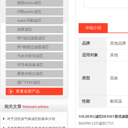
德国mahle滤芯
玛勒mahle滤芯
mahle玛勒滤芯
详细介绍
油雾滤芯
阿*油过滤器滤芯
品牌
其他品牌
阿*精密过滤器滤芯
适用对象
其他
汽水分析仪滤芯
半导体设备滤芯
康斐尔粉尘滤芯
类型
高效
酒厂PTFE滤芯
查看全部产品
性能
耐高温
相关文章
Relevant articles
SOLBERG滤芯HE850/1普优滤器
对于活性炭气体滤芯的基本介绍
MANNC1337滤芯C75/1