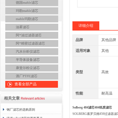
德国mahle滤芯
玛勒mahle滤芯
mahle玛勒滤芯
详细介绍
油雾滤芯
阿*油过滤器滤芯
品牌
其他品牌
阿*精密过滤器滤芯
适用对象
其他
汽水分析仪滤芯
半导体设备滤芯
康斐尔粉尘滤芯
类型
高效
酒厂PTFE滤芯
查看全部产品
性能
耐高温
相关文章
Relevant articles
Solberg 484滤芯484纸质滤芯
钢厂滤芯的选购原则
SOLBERG索罗贝格859过滤器滤芯