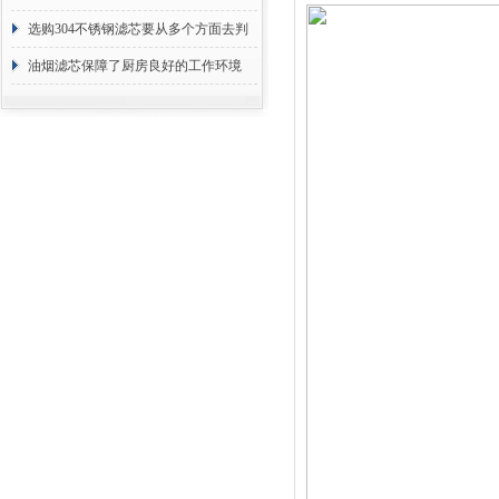
选购304不锈钢滤芯要从多个方面去判
断
油烟滤芯保障了厨房良好的工作环境