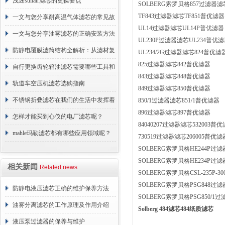
浅述sullair滤芯的更换要点
SOLBERG索罗贝格857过滤器滤芯
TF843过滤器滤芯TF851普优滤器
一文与您分享耐高温气体滤芯的常见故
UL14过滤器滤芯UL14P普优滤器
障相应解决方法
一文与您分享油雾滤芯的正确安装方法
UL230P过滤器滤芯UL234普优
防静电覆膜滤筒结构全解析：从滤材复
UL234/2G过滤器滤芯824普优滤
825过滤器滤芯842普优滤器
合到整体成型
自行更换齿轮箱油滤芯需要哪些工具和
843过滤器滤芯848普优滤器
材料？
轨道车空压机滤芯选购指南
849过滤器滤芯850普优滤器
不锈钢折叠滤芯在我们的生活中发挥着
850/1过滤器滤芯851/1普优滤器
896过滤器滤芯897普优滤器
哪些作用呢？
怎样才能买到心仪的电厂滤芯呢？
84040207过滤器滤芯532003普
mahle玛勒滤芯都有哪些应用领域呢？
730519过滤器滤芯206005普优滤
SOLBERG索罗贝格HE244P过滤
SOLBERG索罗贝格HE234P过滤
相关新闻
Related news
SOLBERG索罗贝格CSL-235P-3
SOLBERG索罗贝格PSG848过滤
防静电液压滤芯正确的维护保养方法
SOLBERG索罗贝格PSG850/1过滤
油雾分离滤芯的工作原理及作用介绍
Solberg 484滤芯484纸质滤芯
液压泵过滤器的保养与维护