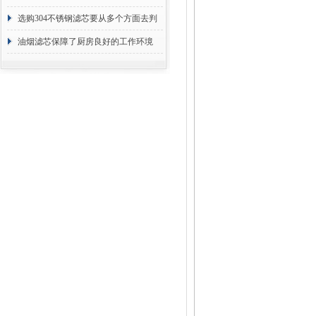
选购304不锈钢滤芯要从多个方面去判
断
油烟滤芯保障了厨房良好的工作环境