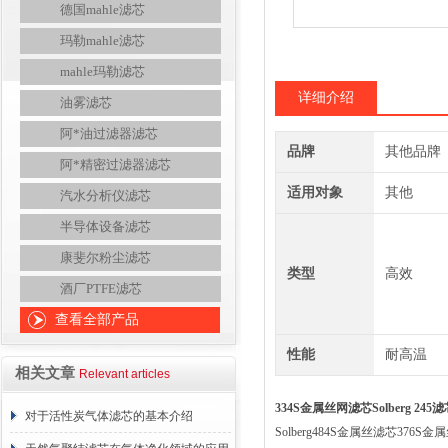
德国mahle滤芯
玛勒mahle滤芯
mahle玛勒滤芯
详细介绍
油雾滤芯
阿*油过滤器滤芯
品牌
其他品牌
阿*精密过滤器滤芯
适用对象
其他
汽水分析仪滤芯
半导体设备滤芯
康斐尔粉尘滤芯
类型
高效
酒厂PTFE滤芯
查看全部产品
性能
耐高温
相关文章
Relevant articles
334S金属丝网滤芯Solberg 245滤
对于活性炭气体滤芯的基本介绍
Solberg484S金属丝滤芯376S