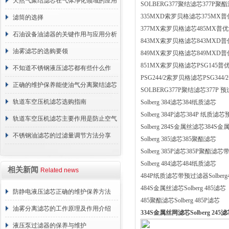
天然气聚结滤芯在气体净化领域的应用
SOLBERG377聚结滤芯377P聚
335MXD索罗贝格滤芯375MX
与重要性
滤筒的选择
377MX索罗贝格滤芯485MX普
石油设备油滤器的关键作用与应用分析
843MX索罗贝格滤芯843MXD
油雾滤芯的选购要领
849MX索罗贝格滤芯849MXD
851MX索罗贝格滤芯PSG145
不知道不锈钢液压滤芯都有些什么作
PSG244/2索罗贝格滤芯PSG344
用？进来看
正确的维护保养能使油气分离聚结滤芯
SOLBERG377P聚结滤芯377P
长期稳定运行
轨道车空压机滤芯选购指南
Solberg 384滤芯384纸质滤芯
Solberg 384P滤芯384P 纸质
轨道车空压机滤芯主要作用是防止空气
Solberg 284S金属丝滤芯384S
中的杂质和油脂浓度升高
不锈钢油滤芯的过滤量调节方法分享
Solberg 385滤芯385聚酯滤芯
Solberg 385P滤芯385P聚酯滤
Solberg 484滤芯484纸质滤芯
相关新闻
Related news
484P纸质滤芯带预过滤器Solber
484S金属丝滤芯Solberg 485滤芯
防静电液压滤芯正确的维护保养方法
485聚酯滤芯Solberg 485P滤芯
油雾分离滤芯的工作原理及作用介绍
334S金属丝网滤芯Solberg 245滤
液压泵过滤器的保养与维护