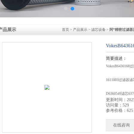
产品展示
首页
>
产品展示
>
滤芯设备
>
阿*精密过滤器
VokesB64
简要描述：
VokesB64361
1611003过滤器滤芯
D6360549滤芯63
更新时间：2025-
访问量：529
C6370467滤芯64
参考价格：625
6370465滤芯C63
在线咨询