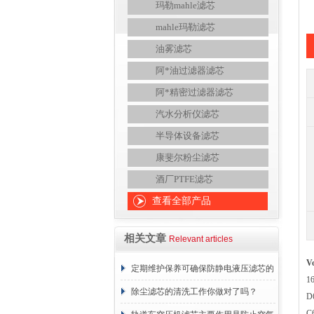
玛勒mahle滤芯
mahle玛勒滤芯
油雾滤芯
阿*油过滤器滤芯
阿*精密过滤器滤芯
汽水分析仪滤芯
半导体设备滤芯
康斐尔粉尘滤芯
酒厂PTFE滤芯
查看全部产品
相关文章
Relevant articles
V
定期维护保养可确保防静电液压滤芯的
1
正常工作
除尘滤芯的清洗工作你做对了吗？
D
C