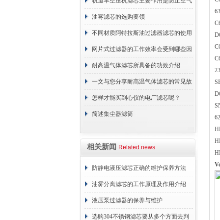
轨道车空压机滤芯主要作用是防止空气
6
中的杂质和油脂浓度升高
油雾滤芯的选购要领
C
不同材质阿特拉斯油过滤器滤芯的使用
D
C
周期区别介绍
网片式过滤器的工作效率会受到哪些因
C
素的影响？
耐高温气体滤芯所具备的功效介绍
2
一文与您分享耐高温气体滤芯的常见故
S
D
障相应解决方法
怎样才能买到心仪的电厂滤芯呢？
S
简述集尘器滤筒
6
H
H
相关新闻
Related news
H
V
防静电液压滤芯正确的维护保养方法
油雾分离滤芯的工作原理及作用介绍
液压泵过滤器的保养与维护
选购304不锈钢滤芯要从多个方面去判