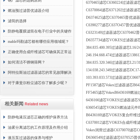
分享
钢厂滤芯的选购原则
6370465滤芯C6360224过滤器滤芯6
C6370064滤芯6371202过滤器滤芯
燃油预过滤普优滤器介绍
D6374625滤芯C6370465普优滤器
滤筒的选择
C6390277滤芯C637O457普优滤器1
防静电覆膜滤筒在电子行业中的关键作
C6323149过滤器滤芯C6370462普
D6357734滤芯VOKES过滤器滤芯S
用
mahle玛勒滤芯都有哪些应用领域呢？
384.835.400.395过滤器滤芯L16/2
正确使用合成纤维滤芯可确保其正常运
246.194.668.474过滤器滤芯1386
行
如何清洁不锈钢筛网？
384.835.320.346过滤器滤芯L21/3
134.038.243.349过滤器滤芯DC1
阿特拉斯油过滤器滤芯的常见故障解决
103.393.033.573过滤器滤芯C0
方法介绍
对于康斐尔粉尘滤芯你了解多少呢？
PF1587滤芯Vokes过滤器滤芯B643
FF5465滤芯VokesB6436169燃油
6436166滤芯VOKES过滤器滤芯SN
相关新闻
Related news
6360545滤芯VOKES燃油滤元件B6
B6436169滤芯VOKES复合纤维过
防静电液压滤芯正确的维护保养方法
C6370012滤芯VOKES合成纤维滤芯
油雾分离滤芯的工作原理及作用介绍
Vokes润滑过滤器C6370070滤芯C
D6360549过滤器滤芯6370525普优
液压泵过滤器的保养与维护