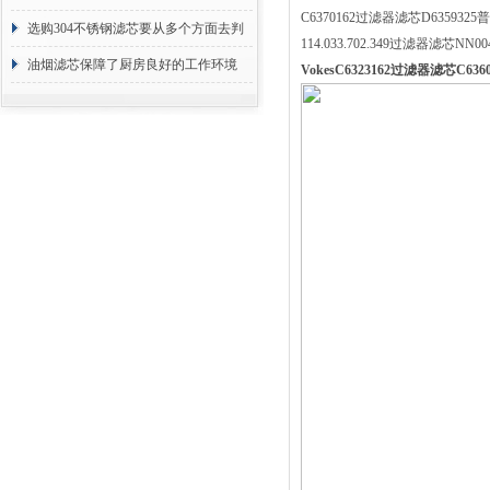
C6370162过滤器滤芯D6359325普
选购304不锈钢滤芯要从多个方面去判
114.033.702.349过滤器滤芯NN
断
油烟滤芯保障了厨房良好的工作环境
VokesC6323162过滤器滤芯C63