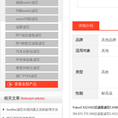
德国mahle滤芯
玛勒mahle滤芯
mahle玛勒滤芯
详细介绍
油雾滤芯
阿*油过滤器滤芯
品牌
其他品牌
阿*精密过滤器滤芯
适用对象
其他
汽水分析仪滤芯
半导体设备滤芯
康斐尔粉尘滤芯
类型
高效
酒厂PTFE滤芯
查看全部产品
性能
耐高温
相关文章
Relevant articles
VokesC6323162过滤器滤芯C63
headline滤芯出现问题之后的处理方法
384.835.370.346过滤器滤芯L16/2