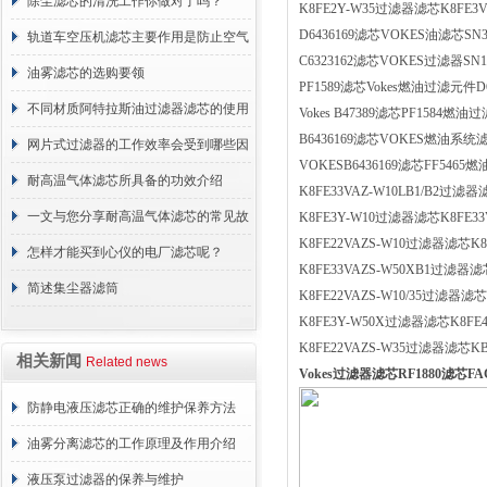
正常工作
除尘滤芯的清洗工作你做对了吗？
K8FE2Y-W35过滤器滤芯K8FE3
D6436169滤芯VOKES油滤芯SN3
轨道车空压机滤芯主要作用是防止空气
C6323162滤芯VOKES过滤器SN1
中的杂质和油脂浓度升高
油雾滤芯的选购要领
PF1589滤芯Vokes燃油过滤元件D6
不同材质阿特拉斯油过滤器滤芯的使用
Vokes B47389滤芯PF1584燃油过
B6436169滤芯VOKES燃油系统滤
周期区别介绍
网片式过滤器的工作效率会受到哪些因
VOKESB6436169滤芯FF5465燃
素的影响？
耐高温气体滤芯所具备的功效介绍
K8FE33VAZ-W10LB1/B2过滤
一文与您分享耐高温气体滤芯的常见故
K8FE3Y-W10过滤器滤芯K8FE3
K8FE22VAZS-W10过滤器滤芯K
障相应解决方法
怎样才能买到心仪的电厂滤芯呢？
K8FE33VAZS-W50XB1过滤器
简述集尘器滤筒
K8FE22VAZS-W10/35过滤器滤
K8FE3Y-W50X过滤器滤芯K8F
K8FE22VAZS-W35过滤器滤芯K
相关新闻
Related news
Vokes过滤器滤芯RF1880滤芯F
防静电液压滤芯正确的维护保养方法
油雾分离滤芯的工作原理及作用介绍
液压泵过滤器的保养与维护