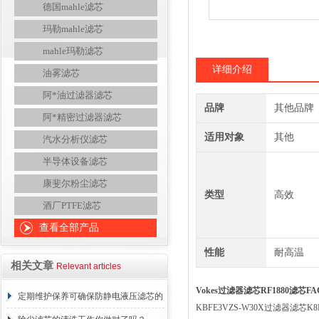
德国mahle滤芯
玛勒mahle滤芯
mahle玛勒滤芯
详细介绍
油雾滤芯
阿*油过滤器滤芯
品牌
其他品牌
阿*精密过滤器滤芯
适用对象
其他
汽水分析仪滤芯
半导体设备滤芯
康斐尔粉尘滤芯
类型
高效
酒厂PTFE滤芯
查看全部产品
性能
耐高温
相关文章
Relevant articles
Vokes过滤器滤芯RF1880滤芯F
定期维护保养可确保防静电液压滤芯的
KBFE3VZS-W30X过滤器滤芯K8