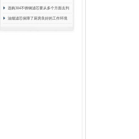
选购304不锈钢滤芯要从多个方面去判
断
油烟滤芯保障了厨房良好的工作环境