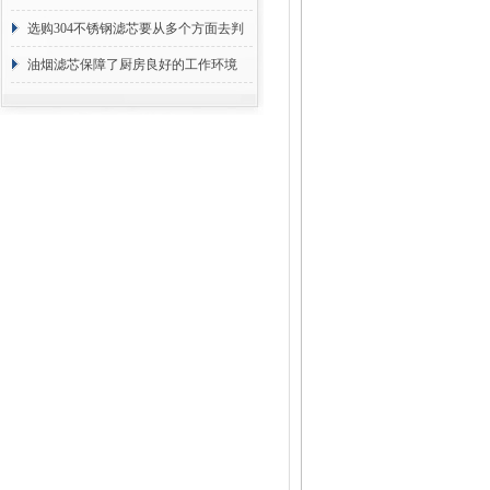
选购304不锈钢滤芯要从多个方面去判
断
油烟滤芯保障了厨房良好的工作环境