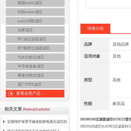
德国mahle滤芯
玛勒mahle滤芯
mahle玛勒滤芯
详细介绍
油雾滤芯
阿*油过滤器滤芯
品牌
其他品牌
阿*精密过滤器滤芯
适用对象
其他
汽水分析仪滤芯
半导体设备滤芯
康斐尔粉尘滤芯
类型
高效
酒厂PTFE滤芯
查看全部产品
性能
耐高温
相关文章
Relevant articles
D6360549过滤器滤芯6370525
定期维护保养可确保防静电液压滤芯的
HR16426滤芯SL81993过滤器RE5