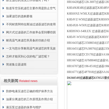
正常工作
除尘滤芯的清洗工作你做对了吗？
HR16428滤芯128-3697过滤器12
K8E4/K8E4R过滤器滤芯K8E4R
轨道车空压机滤芯主要作用是防止空气
K8E6SNZ-W50LX过滤器滤芯K
中的杂质和油脂浓度升高
油雾滤芯的选购要领
K8E4VZ-W50过滤器滤芯K8E6S
不同材质阿特拉斯油过滤器滤芯的使用
K8E4XH-W50X过滤器滤芯K8E
K8E8SNO-S40LEX 过滤器滤芯K
周期区别介绍
网片式过滤器的工作效率会受到哪些因
K8E4Y-W5OX过滤器滤芯K8E6
素的影响？
耐高温气体滤芯所具备的功效介绍
HR16435滤芯23508034过滤器13
一文与您分享耐高温气体滤芯的常见故
HR16451滤芯PA30076过滤器235
HR16632滤芯CD178过滤器SA16
障相应解决方法
怎样才能买到心仪的电厂滤芯呢？
HR16674滤芯AFM8040过滤器SL
简述集尘器滤筒
HR16707滤芯196-8518过滤器19
HR16771滤芯4P7918过滤器SA16
D6360549过滤器滤芯6370525
相关新闻
Related news
防静电液压滤芯正确的维护保养方法
油雾分离滤芯的工作原理及作用介绍
液压泵过滤器的保养与维护