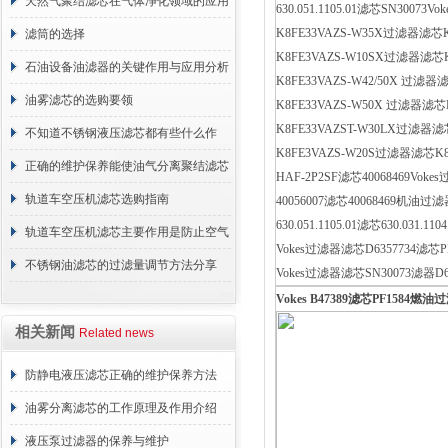
天然气聚结滤芯在气体净化领域的应用
630.051.1105.01滤芯SN3007
K8FE33VAZS-W35X过滤器滤芯
与重要性
滤筒的选择
K8FE3VAZS-W10SX过滤器滤芯
石油设备油滤器的关键作用与应用分析
K8FE33VAZS-W42/50X 过滤
油雾滤芯的选购要领
K8FE33VAZS-W50X 过滤器滤
K8FE33VAZST-W30LX过滤器
不知道不锈钢液压滤芯都有些什么作
K8FE3VAZS-W20S过滤器滤芯K
用？进来看
正确的维护保养能使油气分离聚结滤芯
HAF-2P2SF滤芯40068469Vok
长期稳定运行
轨道车空压机滤芯选购指南
40056007滤芯40068469机
630.051.1105.01滤芯630.031.1
轨道车空压机滤芯主要作用是防止空气
Vokes过滤器滤芯D6357734滤芯PF
中的杂质和油脂浓度升高
不锈钢油滤芯的过滤量调节方法分享
Vokes过滤器滤芯SN30073滤器D63
Vokes B47389
滤芯
PF1584
燃油过
相关新闻
Related news
防静电液压滤芯正确的维护保养方法
油雾分离滤芯的工作原理及作用介绍
液压泵过滤器的保养与维护