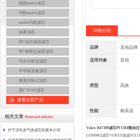
德国mahle滤芯
玛勒mahle滤芯
mahle玛勒滤芯
详细介绍
油雾滤芯
阿*油过滤器滤芯
品牌
其他品牌
阿*精密过滤器滤芯
适用对象
其他
汽水分析仪滤芯
半导体设备滤芯
康斐尔粉尘滤芯
类型
高效
酒厂PTFE滤芯
查看全部产品
性能
耐高温
相关文章
Relevant articles
Vokes B47389
滤芯
PF1584
燃油过
对于活性炭气体滤芯的基本介绍
C6360062滤芯VOKES油滤SO11