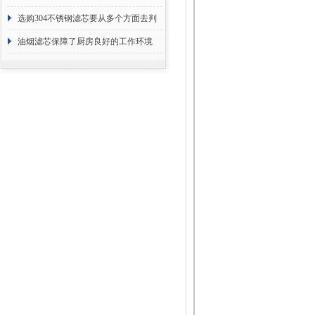
选购304不锈钢滤芯要从多个方面去判
断
油烟滤芯保障了厨房良好的工作环境