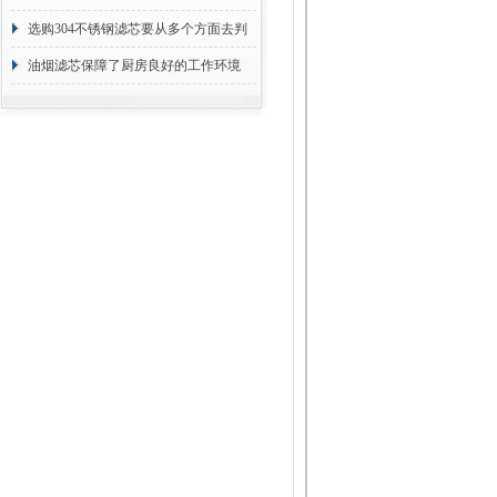
选购304不锈钢滤芯要从多个方面去判
断
油烟滤芯保障了厨房良好的工作环境