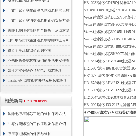
浅述sullair滤芯的更换要点
HR16632滤芯CD178过滤器SA16
630.051.1105.01滤芯630.031.1
一文与您分享耐高温气体滤芯的常见故
Vokes过滤器滤芯D6357734滤芯PF
障相应解决方法
一文与您分享油雾滤芯的正确安装方法
Vokes过滤器滤芯SN30073滤器D63
防静电覆膜滤筒结构全解析：从滤材复
Vokes过滤器滤芯630.051.1105.01A
Vokes过滤器滤芯630051110501
合到整体成型
自行更换齿轮箱油滤芯需要哪些工具和
Vokes过滤器滤芯RF1880滤芯FAC
材料？
轨道车空压机滤芯选购指南
Vokes过滤器滤芯SN30073滤油器D
不锈钢折叠滤芯在我们的生活中发挥着
HR16674滤芯AFM8040过滤器SL
HR16707滤芯196-8518过滤器19
哪些作用呢？
怎样才能买到心仪的电厂滤芯呢？
HR16771滤芯4P7918过滤器SA1
mahle玛勒滤芯都有哪些应用领域呢？
HR16780滤芯AFM8121过滤器C
HR16809滤芯AFM8122过滤器CD
HR16847滤芯CD200过滤器AFM8
相关新闻
Related news
HR16904滤芯133-2217过滤器A
AFM8026
滤芯
AFM8025
普优滤
防静电液压滤芯正确的维护保养方法
油雾分离滤芯的工作原理及作用介绍
液压泵过滤器的保养与维护