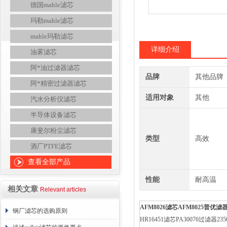
德国mahle滤芯
玛勒mahle滤芯
mahle玛勒滤芯
详细介绍
油雾滤芯
阿*油过滤器滤芯
品牌
其他品牌
阿*精密过滤器滤芯
适用对象
其他
汽水分析仪滤芯
半导体设备滤芯
康斐尔粉尘滤芯
类型
高效
酒厂PTFE滤芯
查看全部产品
性能
耐高温
相关文章
Relevant articles
AFM8026
滤芯
AFM8025
普优滤
钢厂滤芯的选购原则
HR16451滤芯PA30076过滤器235