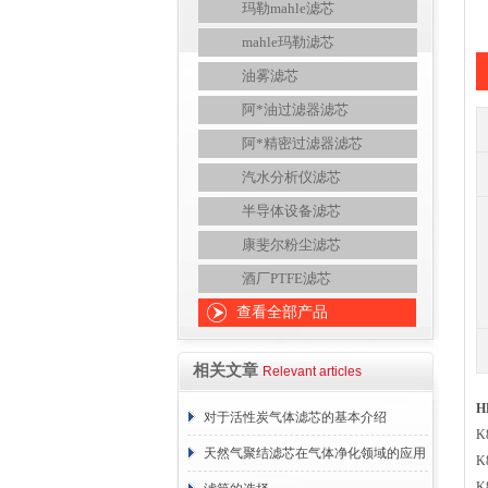
玛勒mahle滤芯
mahle玛勒滤芯
油雾滤芯
阿*油过滤器滤芯
阿*精密过滤器滤芯
汽水分析仪滤芯
半导体设备滤芯
康斐尔粉尘滤芯
酒厂PTFE滤芯
查看全部产品
相关文章
Relevant articles
H
对于活性炭气体滤芯的基本介绍
K
天然气聚结滤芯在气体净化领域的应用
K
K