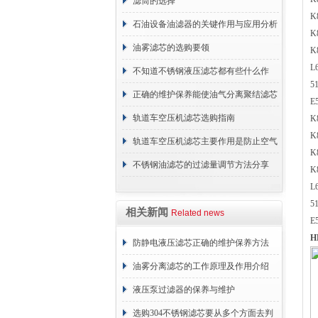
与重要性
滤筒的选择
K
石油设备油滤器的关键作用与应用分析
K
油雾滤芯的选购要领
K
L
不知道不锈钢液压滤芯都有些什么作
5
用？进来看
正确的维护保养能使油气分离聚结滤芯
E
长期稳定运行
轨道车空压机滤芯选购指南
K
K
轨道车空压机滤芯主要作用是防止空气
K
中的杂质和油脂浓度升高
不锈钢油滤芯的过滤量调节方法分享
K
L
5
相关新闻
Related news
E
H
防静电液压滤芯正确的维护保养方法
油雾分离滤芯的工作原理及作用介绍
液压泵过滤器的保养与维护
选购304不锈钢滤芯要从多个方面去判