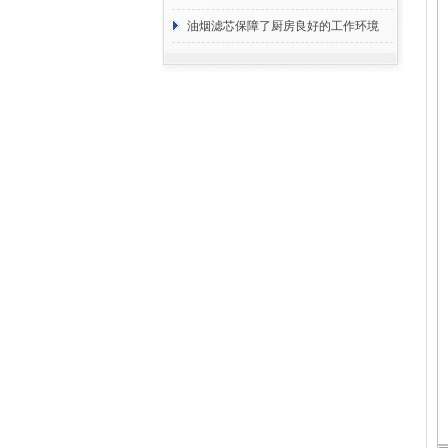
断
油烟滤芯保障了厨房良好的工作环境