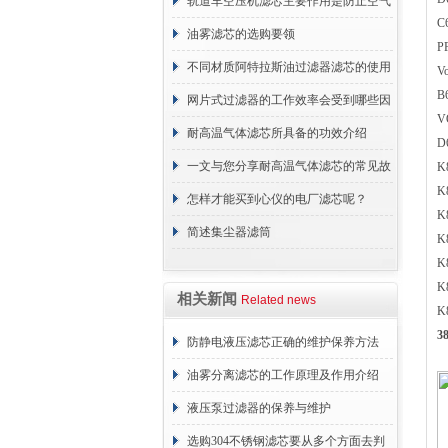
轨道车空压机滤芯主要作用是防止空气
C
中的杂质和油脂浓度升高
油雾滤芯的选购要领
P
不同材质阿特拉斯油过滤器滤芯的使用
V
B
周期区别介绍
网片式过滤器的工作效率会受到哪些因
V
素的影响？
耐高温气体滤芯所具备的功效介绍
D
一文与您分享耐高温气体滤芯的常见故
K
K
障相应解决方法
怎样才能买到心仪的电厂滤芯呢？
K
简述集尘器滤筒
K
K
K
相关新闻
Related news
K
3
防静电液压滤芯正确的维护保养方法
油雾分离滤芯的工作原理及作用介绍
液压泵过滤器的保养与维护
选购304不锈钢滤芯要从多个方面去判