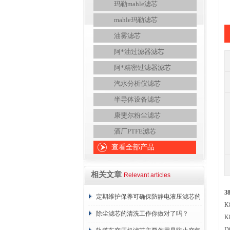
玛勒mahle滤芯
mahle玛勒滤芯
油雾滤芯
阿*油过滤器滤芯
阿*精密过滤器滤芯
汽水分析仪滤芯
半导体设备滤芯
康斐尔粉尘滤芯
酒厂PTFE滤芯
查看全部产品
相关文章
Relevant articles
3
定期维护保养可确保防静电液压滤芯的
K
正常工作
除尘滤芯的清洗工作你做对了吗？
K
D