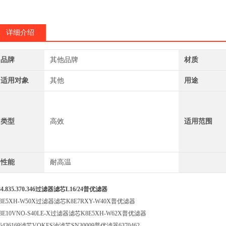
详细介绍
品牌
其他品牌
材质
适用对象
其他
用途
类型
高效
适用范围
性能
耐高温
84.835.370.346过滤器滤芯L16/24普优滤器
8E5XH-W50X过滤器滤芯K8E7RXY-W40X普优滤器
8E10VNO-S40LE-X过滤器滤芯K8E5XH-W62X普优滤器
6436169滤芯VOKES油滤芯SN30009普优滤器6370462