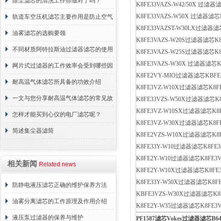
正常工作
除尘滤芯的清洗工作你做对了吗？
K8FE33VAZS-W42/50X 过滤
K8FE33VAZS-W50X 过滤器滤
轨道车空压机滤芯主要作用是防止空气
K8FE33VAZST-W30LX过滤器
中的杂质和油脂浓度升高
油雾滤芯的选购要领
K8FE3VAZS-W20S过滤器滤芯K
不同材质阿特拉斯油过滤器滤芯的使用
K8FE3VAZS-W25S过滤器滤芯K
K8FE3VAZS-W30X 过滤器滤芯
周期区别介绍
网片式过滤器的工作效率会受到哪些因
K8FE2VY-MIO过滤器滤芯KBF
素的影响？
耐高温气体滤芯所具备的功效介绍
K8FE3VZ-W10X过滤器滤芯K8F
一文与您分享耐高温气体滤芯的常见故
K8FE33VZS-W50X过滤器滤芯K
K8FE3VZ-W10SX过滤器滤芯K8
障相应解决方法
怎样才能买到心仪的电厂滤芯呢？
K8FE3VZ-W30X过滤器滤芯K8F
简述集尘器滤筒
K8FE2VZS-W10X过滤器滤芯K8
K8FE33Y-W10过滤器滤芯K8FE
K8FE2Y-W10过滤器滤芯K8FE3
相关新闻
Related news
K8FE2Y-W10X过滤器滤芯K8FE
K8FE33Y-W50X过滤器滤芯K8F
防静电液压滤芯正确的维护保养方法
KBFE3VZS-W30X过滤器滤芯K8
油雾分离滤芯的工作原理及作用介绍
K8FE2Y-W35过滤器滤芯K8FE3
液压泵过滤器的保养与维护
PF1587
滤芯
Vokes
过滤器滤芯
B64