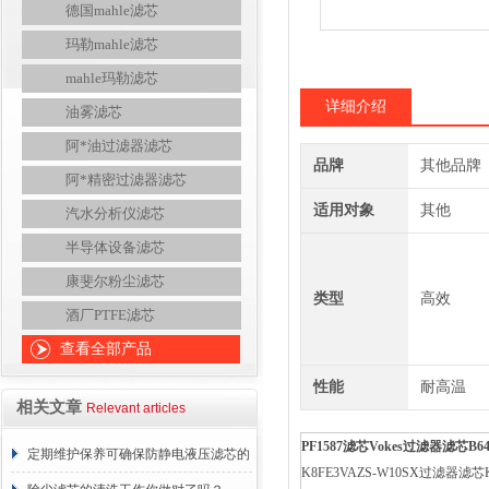
德国mahle滤芯
玛勒mahle滤芯
mahle玛勒滤芯
详细介绍
油雾滤芯
阿*油过滤器滤芯
品牌
其他品牌
阿*精密过滤器滤芯
适用对象
其他
汽水分析仪滤芯
半导体设备滤芯
康斐尔粉尘滤芯
类型
高效
酒厂PTFE滤芯
查看全部产品
性能
耐高温
相关文章
Relevant articles
PF1587
滤芯
Vokes
过滤器滤芯
B64
定期维护保养可确保防静电液压滤芯的
K8FE3VAZS-W10SX过滤器滤芯