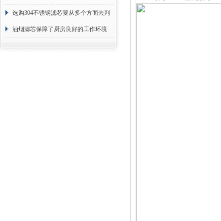
选购304不锈钢滤芯要从多个方面去判
断
油烟滤芯保障了厨房良好的工作环境