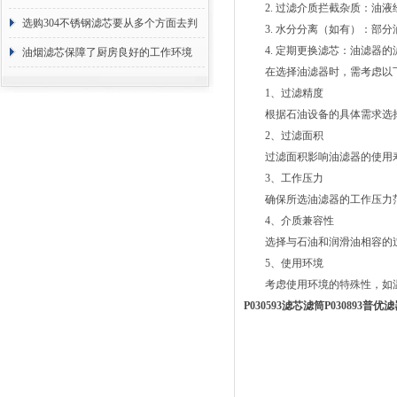
2. 过滤介质拦截杂质：油液
选购304不锈钢滤芯要从多个方面去判
3. 水分分离（如有）：部分
4. 定期更换滤芯：油滤器的
断
油烟滤芯保障了厨房良好的工作环境
在选择油滤器时，需考虑以下
1、过滤精度
根据石油设备的具体需求选择
2、过滤面积
过滤面积影响油滤器的使用寿
3、工作压力
确保所选油滤器的工作压力范
4、介质兼容性
选择与石油和润滑油相容的过
5、使用环境
考虑使用环境的特殊性，如温
P030593滤芯滤筒P030893普