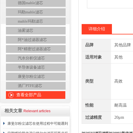
德国mahle滤芯
玛勒mahle滤芯
mahle玛勒滤芯
详细介绍
油雾滤芯
阿*油过滤器滤芯
品牌
其他品牌
阿*精密过滤器滤芯
适用对象
其他
汽水分析仪滤芯
半导体设备滤芯
康斐尔粉尘滤芯
类型
高效
酒厂PTFE滤芯
查看全部产品
性能
耐高温
相关文章
Relevant articles
过滤精度
20μm
康斐尔粉尘滤芯在使用过程中可能遇到