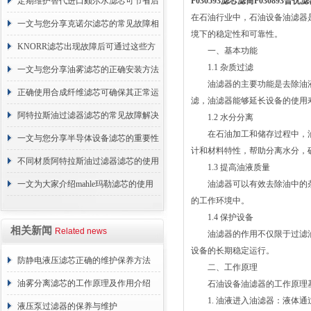
的故障相应解决方法分享
定期维护替代进口颇尔水滤芯可节省后
P030593滤芯滤筒P030893普
在石油行业中，石油设备油滤器
续更换成本
一文与您分享克诺尔滤芯的常见故障相
境下的稳定性和可靠性。
应解决方法
KNORR滤芯出现故障后可通过这些方
一、基本功能
1.1 杂质过滤
法解决
一文与您分享油雾滤芯的正确安装方法
油滤器的主要功能是去除油液
正确使用合成纤维滤芯可确保其正常运
滤，油滤器能够延长设备的使用
行
阿特拉斯油过滤器滤芯的常见故障解决
1.2 水分分离
在石油加工和储存过程中，油
方法介绍
一文与您分享半导体设备滤芯的重要性
计和材料特性，帮助分离水分，
不同材质阿特拉斯油过滤器滤芯的使用
1.3 提高油液质量
周期区别介绍
一文为大家介绍mahle玛勒滤芯的使用
油滤器可以有效去除油中的杂
的工作环境中。
原理
1.4 保护设备
相关新闻
Related news
油滤器的作用不仅限于过滤油
设备的长期稳定运行。
防静电液压滤芯正确的维护保养方法
二、工作原理
油雾分离滤芯的工作原理及作用介绍
石油设备油滤器的工作原理基
1. 油液进入油滤器：液体通
液压泵过滤器的保养与维护