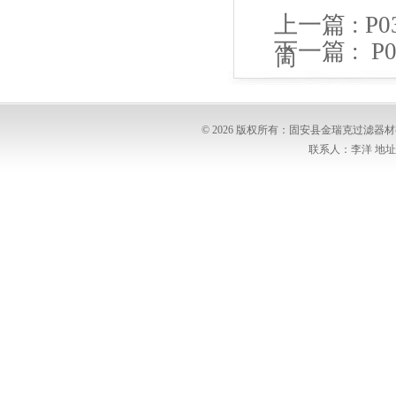
上一篇 :
P
下一篇 :
P
筒
滤筒
© 2026 版权所有：固安县金瑞克过滤
联系人：李洋 地