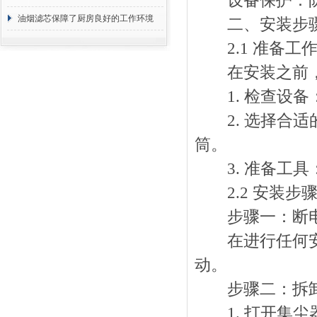
设备保护：防止
断
油烟滤芯保障了厨房良好的工作环境
二、安装步
2.1 准备工
在安装之前，
1. 检查设备
2. 选择合适
筒。
3. 准备工具
2.2 安装步
步骤一：断
在进行任何安装
动。
步骤二：拆卸
1. 打开集尘