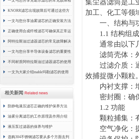
续更换成本
一文与您分享克诺尔滤芯的常见故障相
集尘器滤筒是工
应解决方法
KNORR滤芯出现故障后可通过这些方
加工、化工等领
法解决
一文与您分享油雾滤芯的正确安装方法
一、结构与
正确使用合成纤维滤芯可确保其正常运
1.1 结构组
行
阿特拉斯油过滤器滤芯的常见故障解决
通常由以下几
方法介绍
一文与您分享半导体设备滤芯的重要性
滤筒壳体：外
不同材质阿特拉斯油过滤器滤芯的使用
过滤介质：通常
周期区别介绍
一文为大家介绍mahle玛勒滤芯的使用
效捕捉微小颗粒
原理
内衬支撑：增强
相关新闻
Related news
密封圈：确保
1.2 功能
防静电液压滤芯正确的维护保养方法
油雾分离滤芯的工作原理及作用介绍
颗粒捕集：有
液压泵过滤器的保养与维护
空气净化：提
选购304不锈钢滤芯要从多个方面去判