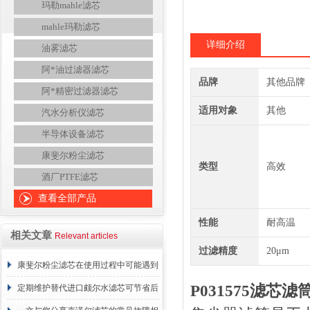
玛勒mahle滤芯
mahle玛勒滤芯
详细介绍
油雾滤芯
阿*油过滤器滤芯
品牌
其他品牌
阿*精密过滤器滤芯
适用对象
其他
汽水分析仪滤芯
半导体设备滤芯
康斐尔粉尘滤芯
类型
高效
酒厂PTFE滤芯
查看全部产品
性能
耐高温
相关文章
Relevant articles
过滤精度
20μm
康斐尔粉尘滤芯在使用过程中可能遇到
P031575滤芯滤
的故障相应解决方法分享
定期维护替代进口颇尔水滤芯可节省后