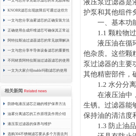
续更换成本
一文与您分享克诺尔滤芯的常见故障相
液压泵过滤器是
应解决方法
KNORR滤芯出现故障后可通过这些方
护泵和其他组件
法解决
一文与您分享油雾滤芯的正确安装方法
一、基本功
正确使用合成纤维滤芯可确保其正常运
1.1 颗粒物
行
阿特拉斯油过滤器滤芯的常见故障解决
液压油在循环过
方法介绍
一文与您分享半导体设备滤芯的重要性
他杂质。这些颗
不同材质阿特拉斯油过滤器滤芯的使用
泵过滤器的主要
周期区别介绍
一文为大家介绍mahle玛勒滤芯的使用
其他精密部件，
原理
1.2 水分分
相关新闻
Related news
在液压油中，水
生锈。过滤器能
防静电液压滤芯正确的维护保养方法
油雾分离滤芯的工作原理及作用介绍
保持油的清洁度
液压泵过滤器的保养与维护
1.3 防止油
选购304不锈钢滤芯要从多个方面去判