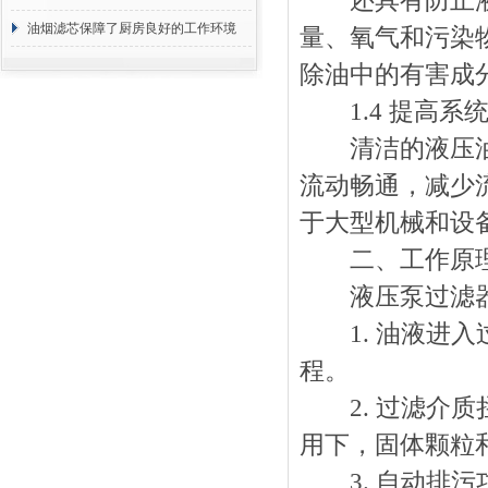
还具有防止液压
断
油烟滤芯保障了厨房良好的工作环境
量、氧气和污染
除油中的有害成
1.4 提高系
清洁的液压油有
流动畅通，减少
于大型机械和设
二、工作原
液压泵过滤器通
1. 油液进入
程。
2. 过滤介质
用下，固体颗粒
3. 自动排污