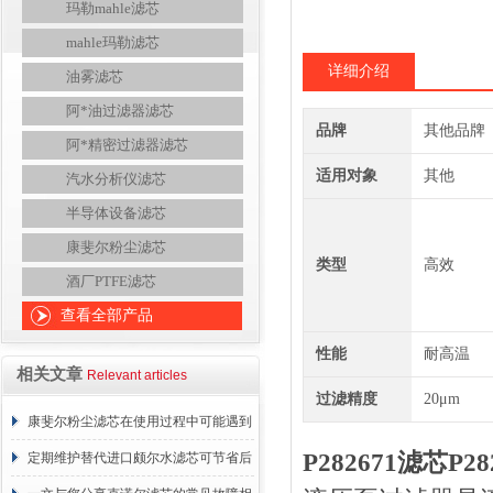
玛勒mahle滤芯
mahle玛勒滤芯
详细介绍
油雾滤芯
阿*油过滤器滤芯
品牌
其他品牌
阿*精密过滤器滤芯
适用对象
其他
汽水分析仪滤芯
半导体设备滤芯
康斐尔粉尘滤芯
类型
高效
酒厂PTFE滤芯
查看全部产品
性能
耐高温
相关文章
Relevant articles
过滤精度
20μm
康斐尔粉尘滤芯在使用过程中可能遇到
P282671滤芯P
的故障相应解决方法分享
定期维护替代进口颇尔水滤芯可节省后