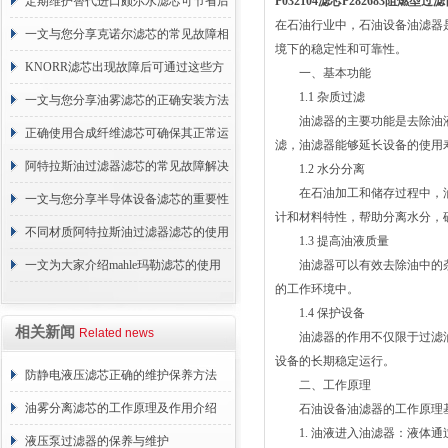
的故障相应解决方法分享
定期维护替代进口颇尔水滤芯可节省后
P032104滤芯P282683阻燃型
在石油行业中，石油设备油滤器
续更换成本
一文与您分享克诺尔滤芯的常见故障相
境下的稳定性和可靠性。
应解决方法
KNORR滤芯出现故障后可通过这些方
一、基本功能
1.1 杂质过滤
法解决
一文与您分享油雾滤芯的正确安装方法
油滤器的主要功能是去除油液
正确使用合成纤维滤芯可确保其正常运
滤，油滤器能够延长设备的使用
行
阿特拉斯油过滤器滤芯的常见故障解决
1.2 水分分离
在石油加工和储存过程中，油
方法介绍
一文与您分享半导体设备滤芯的重要性
计和材料特性，帮助分离水分，
不同材质阿特拉斯油过滤器滤芯的使用
1.3 提高油液质量
周期区别介绍
一文为大家介绍mahle玛勒滤芯的使用
油滤器可以有效去除油中的杂
的工作环境中。
原理
1.4 保护设备
相关新闻
Related news
油滤器的作用不仅限于过滤油
设备的长期稳定运行。
防静电液压滤芯正确的维护保养方法
二、工作原理
油雾分离滤芯的工作原理及作用介绍
石油设备油滤器的工作原理基
1. 油液进入油滤器：液体通
液压泵过滤器的保养与维护