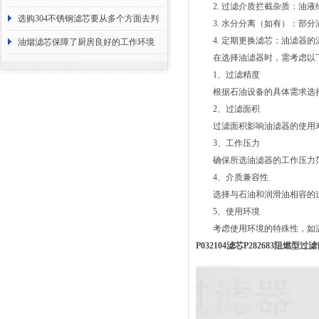
2. 过滤介质拦截杂质：油液
选购304不锈钢滤芯要从多个方面去判
3. 水分分离（如有）：部分
4. 定期更换滤芯：油滤器的
断
油烟滤芯保障了厨房良好的工作环境
在选择油滤器时，需考虑以下
1、过滤精度
根据石油设备的具体需求选择
2、过滤面积
过滤面积影响油滤器的使用寿
3、工作压力
确保所选油滤器的工作压力范
4、介质兼容性
选择与石油和润滑油相容的过
5、使用环境
考虑使用环境的特殊性，如温
P032104滤芯P282683阻燃型