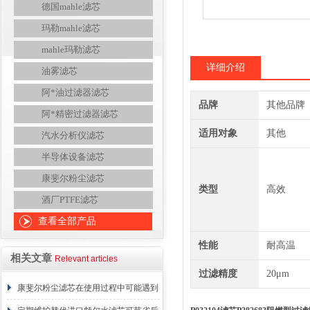
德国mahle滤芯
玛勒mahle滤芯
mahle玛勒滤芯
详细介绍
油雾滤芯
阿*油过滤器滤芯
品牌
其他品牌
阿*精密过滤器滤芯
适用对象
其他
汽水分析仪滤芯
半导体设备滤芯
康斐尔粉尘滤芯
类型
高效
酒厂PTFE滤芯
查看全部产品
性能
耐高温
相关文章
Relevant articles
过滤精度
20μm
康斐尔粉尘滤芯在使用过程中可能遇到