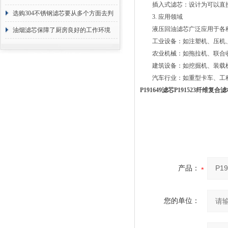
插入式滤芯：设计为可以直接
选购304不锈钢滤芯要从多个方面去判
3. 应用领域
液压回油滤芯广泛应用于各种
断
油烟滤芯保障了厨房良好的工作环境
工业设备：如注塑机、压机、
农业机械：如拖拉机、联合收
建筑设备：如挖掘机、装载机
汽车行业：如重型卡车、工程
P191649滤芯P191523纤维复
产品：
您的单位：