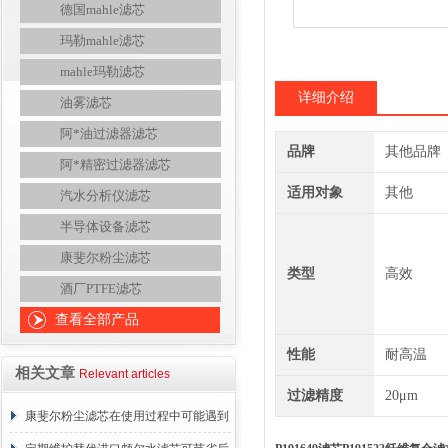
德国mahle滤芯
玛勒mahle滤芯
mahle玛勒滤芯
详细介绍
油雾滤芯
阿*油过滤器滤芯
品牌
其他品牌
阿*精密过滤器滤芯
适用对象
其他
汽水分析仪滤芯
半导体设备滤芯
康斐尔粉尘滤芯
类型
高效
酒厂PTFE滤芯
查看全部产品
性能
耐高温
相关文章
Relevant articles
过滤精度
20μm
康斐尔粉尘滤芯在使用过程中可能遇到