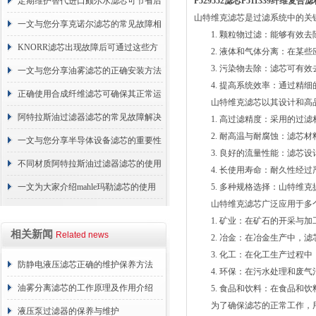
的故障相应解决方法分享
定期维护替代进口颇尔水滤芯可节省后
P529552滤芯P511339纤维复
山特维克滤芯是过滤系统中的关
续更换成本
一文与您分享克诺尔滤芯的常见故障相
1. 颗粒物过滤：能够有效去
应解决方法
KNORR滤芯出现故障后可通过这些方
2. 液体和气体分离：在某些
3. 污染物去除：滤芯可有效
法解决
一文与您分享油雾滤芯的正确安装方法
4. 提高系统效率：通过精细
正确使用合成纤维滤芯可确保其正常运
山特维克滤芯以其设计和高品
行
阿特拉斯油过滤器滤芯的常见故障解决
1. 高过滤精度：采用的过滤
2. 耐高温与耐腐蚀：滤芯材
方法介绍
一文与您分享半导体设备滤芯的重要性
3. 良好的流量性能：滤芯设
不同材质阿特拉斯油过滤器滤芯的使用
4. 长使用寿命：耐久性经过
周期区别介绍
一文为大家介绍mahle玛勒滤芯的使用
5. 多种规格选择：山特维克
山特维克滤芯广泛应用于多个
原理
1. 矿业：在矿石的开采与加
相关新闻
Related news
2. 冶金：在冶金生产中，滤
3. 化工：在化工生产过程中
防静电液压滤芯正确的维护保养方法
4. 环保：在污水处理和废气
油雾分离滤芯的工作原理及作用介绍
5. 食品和饮料：在食品和饮
为了确保滤芯的正常工作，用
液压泵过滤器的保养与维护