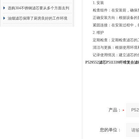
1. 安装
选购304不锈钢滤芯要从多个方面去判
检查组件：在安装前，确保所
正确安装方向：根据设备的要
断
油烟滤芯保障了厨房良好的工作环境
紧固连接：在安装过程中，务
2. 维护
定期检查：定期检查滤芯的工
清洁与更换：根据使用环境和
记录使用情况：建立滤芯的使
P529552滤芯P511339纤维复
产品：
您的单位：