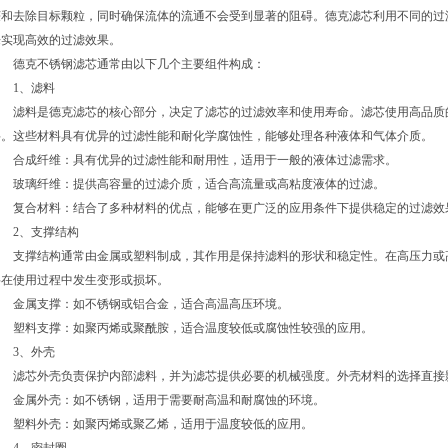
获和去除目标颗粒，同时确保流体的流通不会受到显著的阻碍。德克滤芯利用不同的过
来实现高效的过滤效果。
德克不锈钢滤芯通常由以下几个主要组件构成：
1、滤料
滤料是德克滤芯的核心部分，决定了滤芯的过滤效率和使用寿命。滤芯使用高品质
料。这些材料具有优异的过滤性能和耐化学腐蚀性，能够处理各种液体和气体介质。
合成纤维：具有优异的过滤性能和耐用性，适用于一般的液体过滤需求。
玻璃纤维：提供高容量的过滤介质，适合高流量或高粘度液体的过滤。
复合材料：结合了多种材料的优点，能够在更广泛的应用条件下提供稳定的过滤效
2、支撑结构
支撑结构通常由金属或塑料制成，其作用是保持滤料的形状和稳定性。在高压力或
料在使用过程中发生变形或损坏。
金属支撑：如不锈钢或铝合金，适合高温高压环境。
塑料支撑：如聚丙烯或聚酰胺，适合温度较低或腐蚀性较强的应用。
3、外壳
滤芯外壳负责保护内部滤料，并为滤芯提供必要的机械强度。外壳材料的选择直接
金属外壳：如不锈钢，适用于需要耐高温和耐腐蚀的环境。
塑料外壳：如聚丙烯或聚乙烯，适用于温度较低的应用。