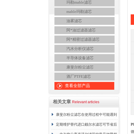
玛勒mahle滤芯
mahle玛勒滤芯
油雾滤芯
阿*油过滤器滤芯
阿*精密过滤器滤芯
汽水分析仪滤芯
半导体设备滤芯
康斐尔粉尘滤芯
酒厂PTFE滤芯
查看全部产品
相关文章
Relevant articles
康斐尔粉尘滤芯在使用过程中可能遇到
的故障相应解决方法分享
定期维护替代进口颇尔水滤芯可节省后
P