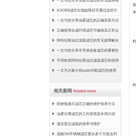
续更换成本
一文与您分享克诺尔滤芯的常见故障相
应解决方法
KNORR滤芯出现故障后可通过这些方
法解决
一文与您分享油雾滤芯的正确安装方法
正确使用合成纤维滤芯可确保其正常运
行
阿特拉斯油过滤器滤芯的常见故障解决
方法介绍
一文与您分享半导体设备滤芯的重要性
不同材质阿特拉斯油过滤器滤芯的使用
周期区别介绍
一文为大家介绍mahle玛勒滤芯的使用
原理
相关新闻
Related news
防静电液压滤芯正确的维护保养方法
油雾分离滤芯的工作原理及作用介绍
液压泵过滤器的保养与维护
选购304不锈钢滤芯要从多个方面去判