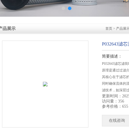
产品展示
首页
>
产品展
P032643滤
简要描述：
P032643滤芯
原理是通过过滤
其核心在于滤芯
同时确保流体的
滤技术，如深层
更新时间：2025-
过滤效果。
访问量：356
参考价格：655
在线咨询