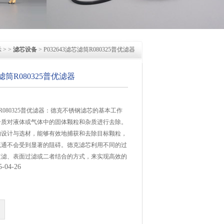
示
> >
滤芯设备
> P032643滤芯滤筒R080325普优滤器
芯滤筒R080325普优滤器
滤筒R080325普优滤器：德克不锈钢滤芯的基本工作
介质对液体或气体中的固体颗粒和杂质进行去除。
的设计与选材，能够有效地捕获和去除目标颗粒，
流通不会受到显著的阻碍。德克滤芯利用不同的过
过滤、表面过滤或二者结合的方式，来实现高效的
04-26