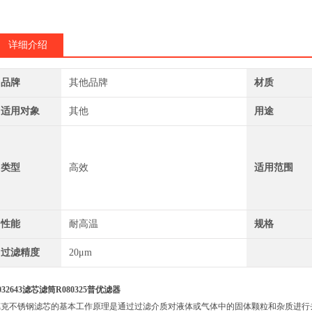
详细介绍
品牌
其他品牌
材质
适用对象
其他
用途
类型
高效
适用范围
性能
耐高温
规格
过滤精度
20μm
032643滤芯滤筒R080325普优滤器
德克不锈钢滤芯的基本工作原理是通过过滤介质对液体或气体中的固体颗粒和杂质进行