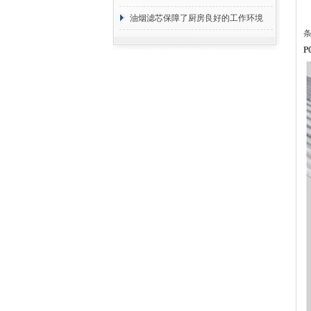
断
油烟滤芯保障了厨房良好的工作环境
P