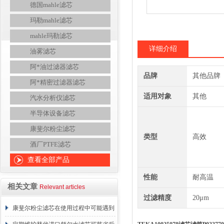
德国mahle滤芯
玛勒mahle滤芯
mahle玛勒滤芯
详细介绍
油雾滤芯
阿*油过滤器滤芯
品牌
其他品牌
阿*精密过滤器滤芯
适用对象
其他
汽水分析仪滤芯
半导体设备滤芯
康斐尔粉尘滤芯
类型
高效
酒厂PTFE滤芯
查看全部产品
性能
耐高温
相关文章
Relevant articles
过滤精度
20μm
康斐尔粉尘滤芯在使用过程中可能遇到