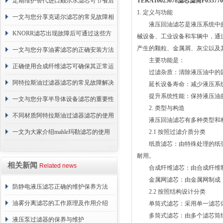
的故障相应解决方法分享
定期维护替代进口颇尔水滤芯可节省后
TEKA10025078滤芯滤筒P0337
1. 定义与功能
续更换成本
一文与您分享克诺尔滤芯的常见故障相
液压回油滤芯是液压系统中的
应解决方法
KNORR滤芯出现故障后可通过这些方
械设备、工业设备和车辆中，通
产生的颗粒、金属屑、灰尘以及
法解决
一文与您分享油雾滤芯的正确安装方法
主要功能是：
正确使用合成纤维滤芯可确保其正常运
过滤杂质：清除液压油中的固
行
阿特拉斯油过滤器滤芯的常见故障解决
延长设备寿命：减少液压系统
提升系统性能：保持液压油的
方法介绍
一文与您分享半导体设备滤芯的重要性
2. 类型与构造
不同材质阿特拉斯油过滤器滤芯的使用
液压回油滤芯有多种类型和构
周期区别介绍
一文为大家介绍mahle玛勒滤芯的使用
2.1 按照过滤介质分类
纸质滤芯：由特殊处理的纸张
原理
耐用。
相关新闻
Related news
合成纤维滤芯：由合成纤维制
金属网滤芯：由金属网制成，
防静电液压滤芯正确的维护保养方法
2.2 按照结构设计分类
油雾分离滤芯的工作原理及作用介绍
单筒式滤芯：采用单一滤芯体
多筒式滤芯：由多个滤芯筒组
液压泵过滤器的保养与维护