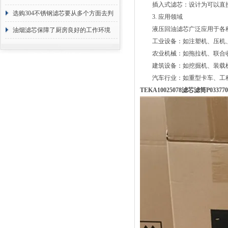
插入式滤芯：设计为可以直接
选购304不锈钢滤芯要从多个方面去判
3. 应用领域
液压回油滤芯广泛应用于各种
断
油烟滤芯保障了厨房良好的工作环境
工业设备：如注塑机、压机、
农业机械：如拖拉机、联合收
建筑设备：如挖掘机、装载机
汽车行业：如重型卡车、工程
TEKA10025078滤芯滤筒P0337