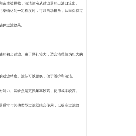
和杂质被拦截，清洁油液从过滤器的出油口流出。
污染物达到一定程度时，可以自动排放，从而保持过
确保过滤效果。
油的初步过滤。由于网孔较大，适合清理较为粗大的
的过滤精度。滤芯可以更换，便于维护和清洁。
附能力。其缺点是更换频率较高，使用成本较高。
器通常与其他类型过滤器结合使用，以提高过滤效