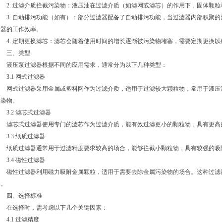
2. 过滤介质拦截污染物：液压油在过滤介质（如滤网或滤芯）的作用下，固体颗粒
3. 自动排污功能（如有）：部分过滤器配备了自动排污功能，当过滤器内部积聚的
滤器的工作效率。
4. 定期更换滤芯：滤芯会随着使用时间的增长逐渐被污染物堵塞，需要定期更换以
三、类型
液压泵过滤器根据不同的应用需求，通常分为以下几种类型：
3.1 网式过滤器
网式过滤器采用金属或塑料网作为过滤介质，适用于过滤较大颗粒物，常用于液压
污染物。
3.2 滤芯式过滤器
滤芯式过滤器使用专门的滤芯作为过滤介质，能有效过滤更小的颗粒物，具有更高
3.3 纸质过滤器
纸质过滤器通常用于过滤精度要求较高的场合，能够拦截小颗粒物，具有较强的吸
3.4 磁性过滤器
磁性过滤器利用磁力吸附金属颗粒，适用于需要去除金属污染物的场合。这种过滤
果。
四、选择标准
在选择时，需考虑以下几个关键因素：
4.1 过滤精度