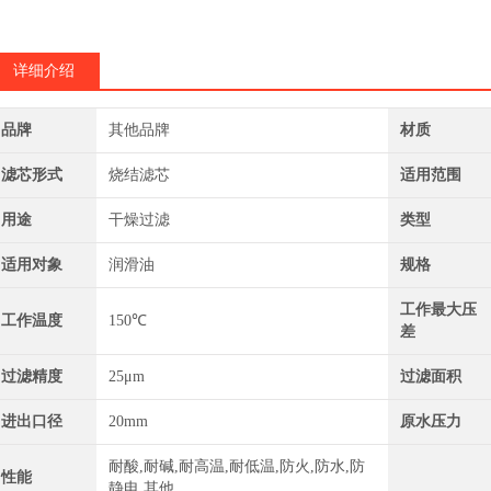
详细介绍
品牌
其他品牌
材质
滤芯形式
烧结滤芯
适用范围
用途
干燥过滤
类型
适用对象
润滑油
规格
工作最大压
工作温度
150℃
差
过滤精度
25μm
过滤面积
进出口径
20mm
原水压力
耐酸,耐碱,耐高温,耐低温,防火,防水,防
性能
静电,其他