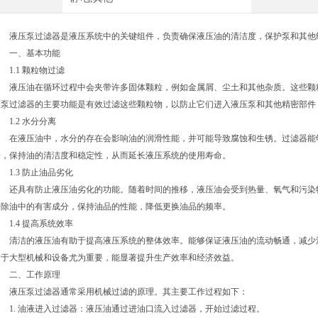
液压泵过滤器是液压系统中的关键组件，负责确保液压油的清洁度，保护泵和其他
一、基本功能
1.1 颗粒物过滤
液压油在循环过程中会夹带许多固体颗粒，例如金属屑、尘土和其他杂质。这些颗
压泵过滤器的主要功能是有效过滤这些颗粒物，以防止它们进入液压泵和其他精密部件
1.2 水分分离
在液压油中，水分的存在会影响油的润滑性能，并可能导致腐蚀和生锈。过滤器能
分，保持油的清洁度和稳定性，从而延长液压系统的使用寿命。
1.3 防止油品劣化
还具有防止液压油劣化的功能。随着时间的推移，液压油会受到热量、氧气和污染
去除油中的有害成分，保持油品的性能，降低更换油品的频率。
1.4 提高系统效率
清洁的液压油有助于提高液压系统的整体效率。能够保证液压油的流动畅通，减少
对于大型机械和设备尤为重要，能显著提升生产效率和经济效益。
二、工作原理
液压泵过滤器通常采用机械过滤的原理。其主要工作过程如下：
1. 油液进入过滤器：液压油通过进油口流入过滤器，开始过滤过程。