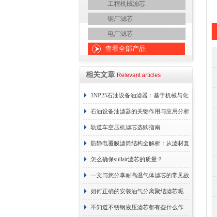
工程机械滤芯
钢厂滤芯
电厂滤芯
查看全部产品
相关文章
Relevant articles
3NP25石油设备油滤器：基于机械与化
学协同的油液净化核心
石油设备油滤器的关键作用与应用分析
轨道车空压机滤芯选购指南
防静电覆膜滤筒结构全解析：从滤材复
合到整体成型
怎么确保sullair滤芯的质量？
一文与您分享耐高温气体滤芯的常见故
障相应解决方法
如何正确的安装油气分离聚结滤芯呢
不知道不锈钢液压滤芯都有些什么作