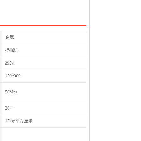
金属
挖掘机
高效
150*900
50Mpa
20㎡
15kg/平方厘米