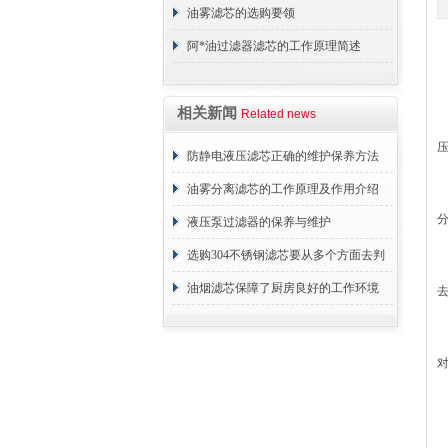
用？进来看
油雾滤芯的选购要领
阿*油过滤器滤芯的工作原理简述
相关新闻
Related news
防静电液压滤芯正确的维护保养方法
油雾分离滤芯的工作原理及作用介绍
液压泵过滤器的保养与维护
选购304不锈钢滤芯要从多个方面去判
断
油烟滤芯保障了厨房良好的工作环境