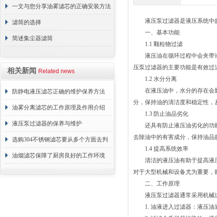
一文与您分享油雾滤芯的正确安装方法
液压泵过滤器是液压系统中的
滤筒的选择
一、基本功能
简述集尘器滤筒
1.1 颗粒物过滤
液压油在循环过程中会夹带许
压泵过滤器的主要功能是有效过
相关新闻
Related news
1.2 水分分离
在液压油中，水分的存在会影
防静电液压滤芯正确的维护保养方法
分，保持油的清洁度和稳定性，
油雾分离滤芯的工作原理及作用介绍
1.3 防止油品劣化
液压泵过滤器的保养与维护
还具有防止液压油劣化的功能
去除油中的有害成分，保持油品
选购304不锈钢滤芯要从多个方面去判
1.4 提高系统效率
断
油烟滤芯保障了厨房良好的工作环境
清洁的液压油有助于提高液压
对于大型机械和设备尤为重要，
二、工作原理
液压泵过滤器通常采用机械过
1. 油液进入过滤器：液压油