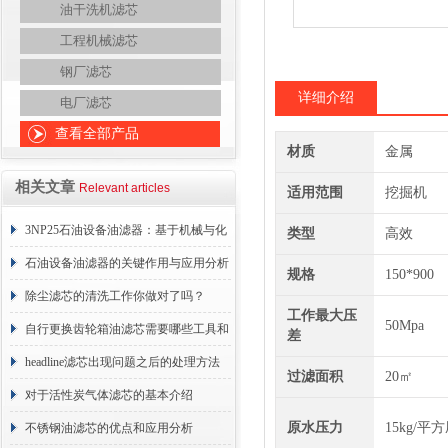
油干洗机滤芯
工程机械滤芯
钢厂滤芯
详细介绍
电厂滤芯
查看全部产品
材质
金属
相关文章
Relevant articles
适用范围
挖掘机
3NP25石油设备油滤器：基于机械与化
类型
高效
学协同的油液净化核心
石油设备油滤器的关键作用与应用分析
规格
150*900
除尘滤芯的清洗工作你做对了吗？
工作最大压
50Mpa
自行更换齿轮箱油滤芯需要哪些工具和
差
材料？
headline滤芯出现问题之后的处理方法
过滤面积
20㎡
分享
对于活性炭气体滤芯的基本介绍
原水压力
15kg/平
不锈钢油滤芯的优点和应用分析