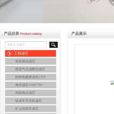
产品目录
产品展示
Product catalog
工程滤芯
齿轮箱油滤芯
煤层气过滤聚结滤芯
防静电覆膜滤筒235P
海尔滤芯11067781
利勃海尔滤芯
轨道车空压机滤芯
矿山自卸车滤芯