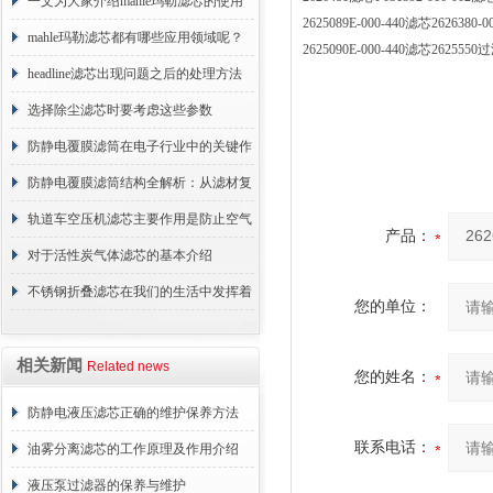
术原理与应用解析
一文为大家介绍mahle玛勒滤芯的使用
2625089E-000-440滤芯262638
原理
mahle玛勒滤芯都有哪些应用领域呢？
2625090E-000-440滤芯2625
headline滤芯出现问题之后的处理方法
分享
选择除尘滤芯时要考虑这些参数
防静电覆膜滤筒在电子行业中的关键作
用
防静电覆膜滤筒结构全解析：从滤材复
合到整体成型
轨道车空压机滤芯主要作用是防止空气
产品：
中的杂质和油脂浓度升高
对于活性炭气体滤芯的基本介绍
不锈钢折叠滤芯在我们的生活中发挥着
您的单位：
哪些作用呢？
相关新闻
Related news
您的姓名：
防静电液压滤芯正确的维护保养方法
联系电话：
油雾分离滤芯的工作原理及作用介绍
液压泵过滤器的保养与维护