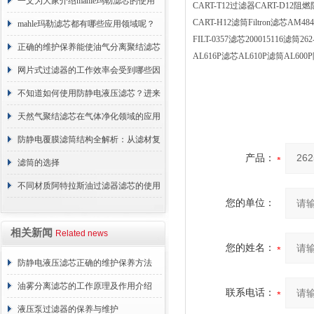
术原理与应用解析
一文为大家介绍mahle玛勒滤芯的使用
CART-T12过滤器CART-D1
CART-H12滤筒Filtron滤芯AM
原理
mahle玛勒滤芯都有哪些应用领域呢？
FILT-0357滤芯200015116滤筒
正确的维护保养能使油气分离聚结滤芯
AL616P滤芯AL610P滤筒AL
长期稳定运行
网片式过滤器的工作效率会受到哪些因
素的影响？
不知道如何使用防静电液压滤芯？进来
看
天然气聚结滤芯在气体净化领域的应用
与重要性
防静电覆膜滤筒结构全解析：从滤材复
产品：
合到整体成型
滤筒的选择
不同材质阿特拉斯油过滤器滤芯的使用
您的单位：
周期区别介绍
相关新闻
Related news
您的姓名：
防静电液压滤芯正确的维护保养方法
油雾分离滤芯的工作原理及作用介绍
联系电话：
液压泵过滤器的保养与维护