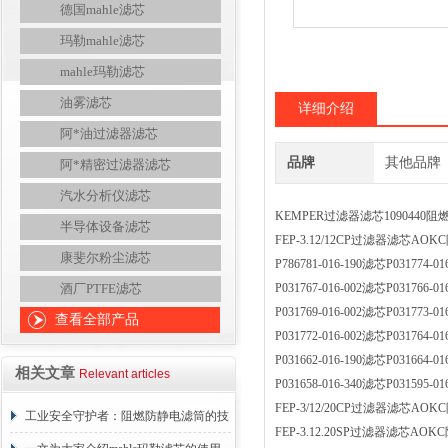
德国mahle滤芯
玛勒mahle滤芯
mahle玛勒滤芯
油雾滤芯
详细介绍
阿*油过滤器滤芯
品牌
其他品牌
阿*精密过滤器滤芯
汽水分析仪滤芯
KEMPER过滤器滤芯109044
半导体设备滤芯
FEP-3.12/12СР过滤器滤芯A
康斐尔粉尘滤芯
P786781-016-190滤芯P0317
酒厂PTFE滤芯
P031767-016-002滤芯P0317
P031769-016-002滤芯P0317
查看全部产品
P031772-016-002滤芯P0317
P031662-016-190滤芯P0316
相关文章
Relevant articles
P031658-016-340滤芯P0315
FEP-3/12/20CP过滤器滤芯A
工业安全守护者：阻燃防静电滤筒的技
FEP-3.12.20SP过滤器滤芯A