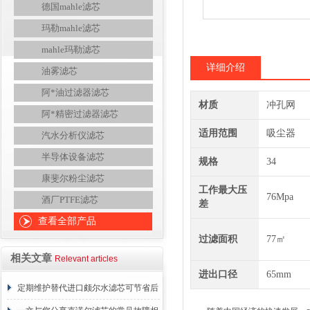
德国mahle滤芯
玛勒mahle滤芯
mahle玛勒滤芯
详细介绍
油雾滤芯
阿*油过滤器滤芯
材质
冲孔网
阿*精密过滤器滤芯
适用范围
吸尘器
汽水分析仪滤芯
半导体设备滤芯
规格
34
康斐尔粉尘滤芯
工作最大压
76Mpa
酒厂PTFE滤芯
差
查看全部产品
过滤面积
77㎡
相关文章
Relevant articles
进出口径
65mm
定期维护替代进口颇尔水滤芯可节省后