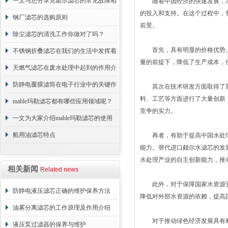
续更换成本
一文与您分享克诺尔滤芯的常见故障相
随着中国经济的快速发展，水
的投入和支持。在这个过程中，
应解决方法
钢厂滤芯的选购原则
前景。
除尘滤芯的清洗工作你做对了吗？
首先，具有明显的价格优势。
不锈钢折叠滤芯在我们的生活中发挥着
量的前提下，降低了生产成本，
哪些作用呢？
天燃气滤芯在废水处理中起到的作用介
绍
防静电覆膜滤筒在电子行业中的关键作
其次在技术研发方面取得了重
料、工艺等方面进行了大量创新
用
mahle玛勒滤芯都有哪些应用领域呢？
竞争的实力。
一文为大家介绍mahle玛勒滤芯的使用
原理
船用油滤芯特点
再者，有助于提高中国水处理
能力。替代进口颇尔水滤芯的发
水处理产业的自主创新能力，推
相关新闻
Related news
此外，对于保障国家水资源安
防静电液压滤芯正确的维护保养方法
降低对外部水资源的依赖，提高
油雾分离滤芯的工作原理及作用介绍
对于推动绿色经济发展具有积
液压泵过滤器的保养与维护