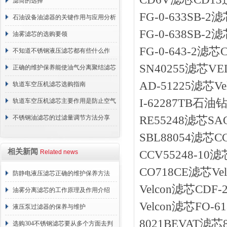
与重要性
滤筒的选择
FG-0-633SB-2
石油设备油滤器的关键作用与应用分析
FG-0-638SB-2滤
油雾滤芯的选购要领
FG-0-643-2滤芯C
不知道不锈钢液压滤芯都有些什么作
SN40255滤芯V
用？进来看
正确的维护保养能使油气分离聚结滤芯
AD-51225滤芯Ve
长期稳定运行
轨道车空压机滤芯选购指南
I-62287TB石油
轨道车空压机滤芯主要作用是防止空气
中的杂质和油脂浓度升高
不锈钢油滤芯的过滤量调节方法分享
RE55248滤芯
SBL88054滤芯
相关新闻
Related news
CCV55248-1
CO718CE滤芯Vel
防静电液压滤芯正确的维护保养方法
Velcon滤芯CDF-
油雾分离滤芯的工作原理及作用介绍
Velcon滤芯FO
液压泵过滤器的保养与维护
8021BEVAT滤
选购304不锈钢滤芯要从多个方面去判