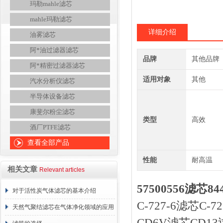
玛勒mahle滤芯
mahle玛勒滤芯
详细介绍
油雾滤芯
阿*油过滤器滤芯
品牌
其他品牌
阿*精密过滤器滤芯
适用对象
其他
汽水分析仪滤芯
半导体设备滤芯
康斐尔粉尘滤芯
类型
高效
酒厂PTFE滤芯
查看全部产品
性能
耐高温
相关文章
Relevant articles
57500556滤芯
对于活性炭气体滤芯的基本介绍
C-727-6滤芯C-
天然气聚结滤芯在气体净化领域的应用
CD6V滤芯CD1