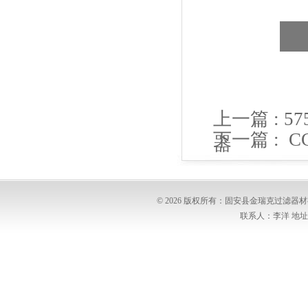
上一篇 :
5
下一篇 :
C
器
普优滤器
© 2026 版权所有：固安县金瑞克过滤
联系人：李洋 地