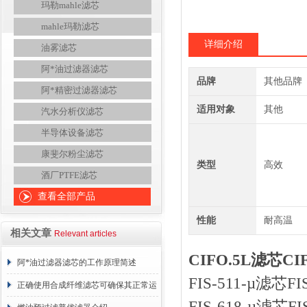
玛勒mahle滤芯
mahle玛勒滤芯
详细介绍
油雾滤芯
阿*油过滤器滤芯
品牌
其他品牌
阿*精密过滤器滤芯
适用对象
其他
汽水分析仪滤芯
半导体设备滤芯
康斐尔粉尘滤芯
类型
高效
酒厂PTFE滤芯
查看全部产品
性能
耐高温
相关文章
Relevant articles
CIFO.5L滤芯C
阿*油过滤器滤芯的工作原理简述
FIS-511-µ滤芯
正确使用合成纤维滤芯可确保其正常运
FIS-618-µ滤芯