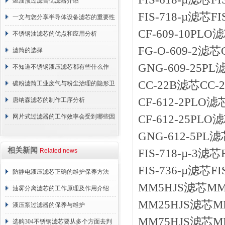
行
燃油预过滤普优滤器介绍
FIS-718-µ滤芯F
一文与您分享半导体设备滤芯的重要性
CF-609-10PL
不锈钢油滤芯的优点和应用分析
FG-O-609-2滤
滤筒的选择
GNG-609-25P
不知道不锈钢液压滤芯都有些什么作
CC-22B滤芯CC-
用？进来看
碳粉滤筒工业废气与粉尘治理的隐形卫
CF-612-2PLO
士
唐纳森滤芯的制作工序分析
网片式过滤器的工作效率会受到哪些因
CF-612-25PL
素的影响？
GNG-612-5PL
相关新闻
Related news
FIS-718-µ-3
FIS-736-µ滤芯F
防静电液压滤芯正确的维护保养方法
MM5HJS滤芯MM
油雾分离滤芯的工作原理及作用介绍
MM25HJS滤芯
液压泵过滤器的保养与维护
MM75HJS滤芯M
选购304不锈钢滤芯要从多个方面去判