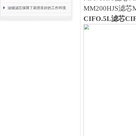
MM200HJS滤芯
断
油烟滤芯保障了厨房良好的工作环境
CIFO.5L滤芯C