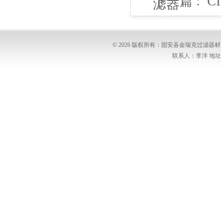
下一篇 :
C
滤器
普优滤器
© 2026 版权所有：固安县金瑞克过滤
联系人：李洋 地