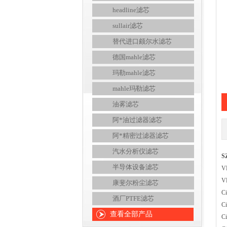
headline滤芯
sullair滤芯
替代进口颇尔水滤芯
德国mahle滤芯
玛勒mahle滤芯
mahle玛勒滤芯
油雾滤芯
阿*油过滤器滤芯
阿*精密过滤器滤芯
汽水分析仪滤芯
S
半导体设备滤芯
V
V
康斐尔粉尘滤芯
C
酒厂PTFE滤芯
C
查看全部产品
C