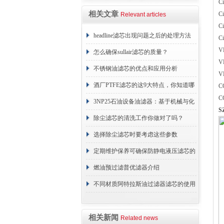
C
相关文章
C
Relevant articles
C
headline滤芯出现问题之后的处理方法
C
V
分享
怎么确保sullair滤芯的质量？
V
不锈钢油滤芯的优点和应用分析
V
酒厂PTFE滤芯的这9大特点，你知道哪
C
C
些？
3NP25石油设备油滤器：基于机械与化
S
学协同的油液净化核心
除尘滤芯的清洗工作你做对了吗？
选择除尘滤芯时要考虑这些参数
定期维护保养可确保防静电液压滤芯的
正常工作
燃油预过滤普优滤器介绍
不同材质阿特拉斯油过滤器滤芯的使用
周期区别介绍
相关新闻
Related news