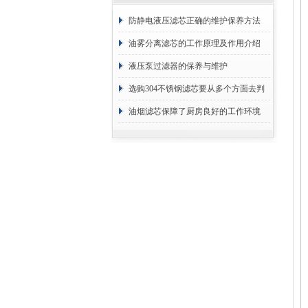
防静电液压滤芯正确的维护保养方法
油雾分离滤芯的工作原理及作用介绍
液压泵过滤器的保养与维护
选购304不锈钢滤芯要从多个方面去判
断
油烟滤芯保障了厨房良好的工作环境