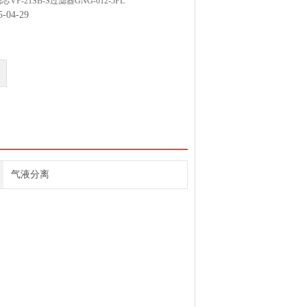
滤芯VF-21SB-S过滤器GNG-612-5PL
04-29
0009滤芯E-1300-30普优滤器
30204滤芯E-1300MG-03普优滤器
30203滤芯E
气液分离