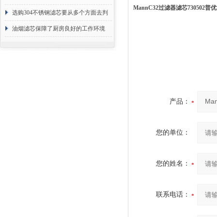
MannC32过滤器滤芯730502普
选购304不锈钢滤芯要从多个方面去判
断
油烟滤芯保障了厨房良好的工作环境
产品：
您的单位：
您的姓名：
联系电话：