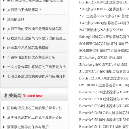
headline滤芯出现问题之后的处理方法
Busch532.500.046过滤器滤芯532.5
234S滤芯SOLBERG油雾滤芯235
分享
如何清洁不锈钢筛网？
235P过滤器Solberg滤芯334S普
滤筒的选择
334S滤芯Solberg油雾滤芯245
如何正确的安装油气分离聚结滤芯呢
244P聚酯滤芯245滤芯22263A
Solberg245滤芯245P油雾滤芯
碳粉滤筒工业废气与粉尘治理的隐形卫
SOLBERG滤芯274油雾过滤器27
士
轨道车空压机滤芯选购指南
SOLBERG过滤器275过滤器聚酯2
不锈钢油滤芯的优点和应用分析
275Psolberg滤芯334普优滤器
334solberg油雾滤芯375普优滤器
一文与您分享油雾滤芯的正确安装方法
375滤芯375P油雾油烟过滤器普
石油设备油滤器的关键作用与应用分析
Busch 532.500.080过滤器滤芯532.
DVP1801035过滤器滤芯18010
Rietschle317856过滤器滤芯317895
相关新闻
Related news
Rietschle317900 过滤器滤芯31
Rietschle317984过滤器滤芯513
防静电液压滤芯正确的维护保养方法
Rietschle513458 C48过滤器滤芯51
油雾分离滤芯的工作原理及作用介绍
Rietschle515310过滤器滤芯515
Rietschle515411 C69/1过滤器滤芯7
液压泵过滤器的保养与维护