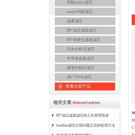
玛勒mahle滤芯
mahle玛勒滤芯
油雾滤芯
阿*油过滤器滤芯
阿*精密过滤器滤芯
汽水分析仪滤芯
半导体设备滤芯
康斐尔粉尘滤芯
酒厂PTFE滤芯
查看全部产品
相关文章
Relevant articles
M
阿*油过滤器滤芯的工作原理简述
B
headline滤芯出现问题之后的处理方法
C
S