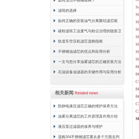
分享
如何清洁不锈钢筛网？
S
滤筒的选择
S
如何正确的安装油气分离聚结滤芯呢
S
S
碳粉滤筒工业废气与粉尘治理的隐形卫
S
士
轨道车空压机滤芯选购指南
S
不锈钢油滤芯的优点和应用分析
S
S
一文与您分享油雾滤芯的正确安装方法
8
石油设备油滤器的关键作用与应用分析
8
C
8
相关新闻
Related news
8
C
防静电液压滤芯正确的维护保养方法
C
油雾分离滤芯的工作原理及作用介绍
M
液压泵过滤器的保养与维护
选购304不锈钢滤芯要从多个方面去判