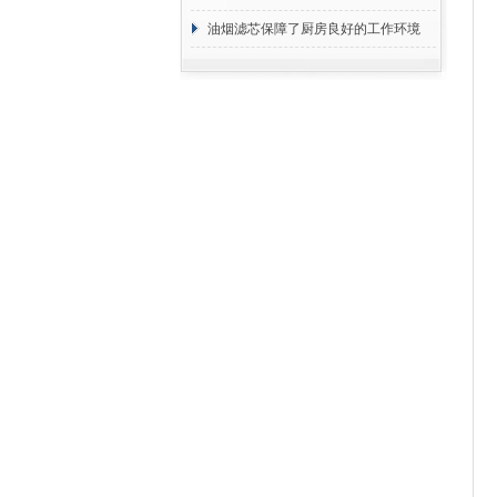
断
油烟滤芯保障了厨房良好的工作环境