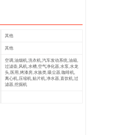
滤芯SOLBERG聚结滤芯850S
过滤器SOLBERG聚结滤芯384S
其他
其他
空调,油烟机,洗衣机,汽车发动系统,油箱,
过滤壶,风机,水槽,空气净化器,水泵,水龙
头,医用,烤漆房,水族类,吸尘器,咖啡机,
离心机,压缩机,贴片机,净水器,直饮机,过
滤器,挖掘机