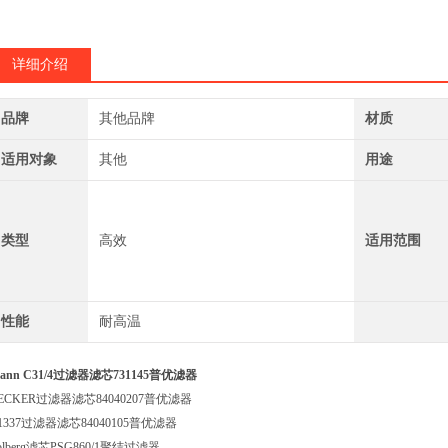
SOLBERG234S
SOLBERG274S
详细介绍
品牌
其他品牌
材质
适用对象
其他
用途
类型
高效
适用范围
性能
耐高温
ann C31/4过滤器滤芯731145普优滤器
ECKER过滤器滤芯84040207普优滤器
1337过滤器滤芯84040105普优滤器
olberg滤芯PSG860/1聚结过滤器