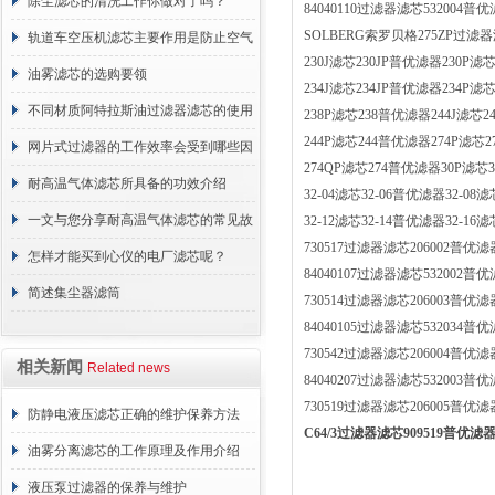
正常工作
除尘滤芯的清洗工作你做对了吗？
84040110过滤器滤芯532004普
SOLBERG索罗贝格275ZP过滤器
轨道车空压机滤芯主要作用是防止空气
230J滤芯230JP普优滤器230P滤芯
中的杂质和油脂浓度升高
油雾滤芯的选购要领
234J滤芯234JP普优滤器234P滤芯
不同材质阿特拉斯油过滤器滤芯的使用
238P滤芯238普优滤器244J滤芯24
244P滤芯244普优滤器274P滤芯2
周期区别介绍
网片式过滤器的工作效率会受到哪些因
274QP滤芯274普优滤器30P滤芯32
素的影响？
耐高温气体滤芯所具备的功效介绍
32-04滤芯32-06普优滤器32-08滤芯
一文与您分享耐高温气体滤芯的常见故
32-12滤芯32-14普优滤器32-16滤芯
730517过滤器滤芯206002普优滤
障相应解决方法
怎样才能买到心仪的电厂滤芯呢？
84040107过滤器滤芯532002普
简述集尘器滤筒
730514过滤器滤芯206003普优滤
84040105过滤器滤芯532034普
730542过滤器滤芯206004普优滤
相关新闻
Related news
84040207过滤器滤芯532003普
730519过滤器滤芯206005普优滤
防静电液压滤芯正确的维护保养方法
C64/3过滤器滤芯909519普优滤
油雾分离滤芯的工作原理及作用介绍
液压泵过滤器的保养与维护