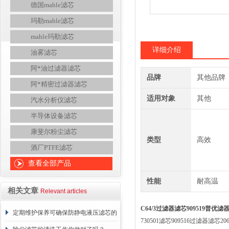
德国mahle滤芯
玛勒mahle滤芯
mahle玛勒滤芯
详细介绍
油雾滤芯
阿*油过滤器滤芯
品牌
其他品牌
阿*精密过滤器滤芯
适用对象
其他
汽水分析仪滤芯
半导体设备滤芯
康斐尔粉尘滤芯
类型
高效
酒厂PTFE滤芯
查看全部产品
性能
耐高温
相关文章
Relevant articles
C64/3过滤器滤芯909519普优滤
定期维护保养可确保防静电液压滤芯的
730501滤芯909516过滤器滤芯206