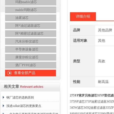
玛勒mahle滤芯
mahle玛勒滤芯
详细介绍
油雾滤芯
阿*油过滤器滤芯
品牌
其他品牌
阿*精密过滤器滤芯
适用对象
其他
汽水分析仪滤芯
半导体设备滤芯
康斐尔粉尘滤芯
类型
高效
酒厂PTFE滤芯
查看全部产品
性能
耐高温
相关文章
Relevant articles
275YP索罗贝格滤芯31YP普优滤
钢厂滤芯的选购原则
375NP滤芯371P油雾过滤器34
浅述sullair滤芯的更换要点
345W滤芯345Q油雾过滤器335
84040110过滤器滤芯532004普