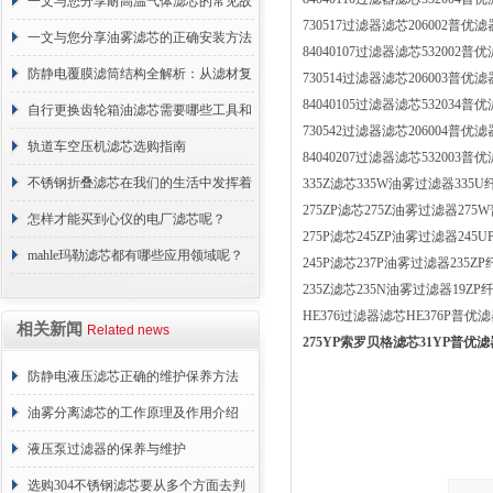
一文与您分享耐高温气体滤芯的常见故
730517过滤器滤芯206002普优滤
障相应解决方法
一文与您分享油雾滤芯的正确安装方法
84040107过滤器滤芯532002普
防静电覆膜滤筒结构全解析：从滤材复
730514过滤器滤芯206003普优滤
84040105过滤器滤芯532034普
合到整体成型
自行更换齿轮箱油滤芯需要哪些工具和
730542过滤器滤芯206004普优滤
材料？
轨道车空压机滤芯选购指南
84040207过滤器滤芯532003普
不锈钢折叠滤芯在我们的生活中发挥着
335Z滤芯335W油雾过滤器335
275ZP滤芯275Z油雾过滤器27
哪些作用呢？
怎样才能买到心仪的电厂滤芯呢？
275P滤芯245ZP油雾过滤器24
mahle玛勒滤芯都有哪些应用领域呢？
245P滤芯237P油雾过滤器235
235Z滤芯235N油雾过滤器19Z
HE376过滤器滤芯HE376P普优
相关新闻
Related news
275YP索罗贝格滤芯31YP普优滤
防静电液压滤芯正确的维护保养方法
油雾分离滤芯的工作原理及作用介绍
液压泵过滤器的保养与维护
选购304不锈钢滤芯要从多个方面去判