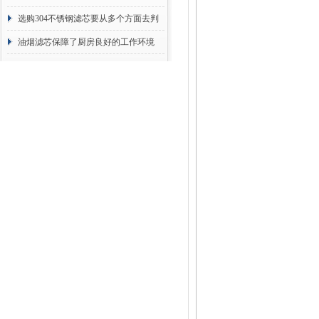
选购304不锈钢滤芯要从多个方面去判
断
油烟滤芯保障了厨房良好的工作环境