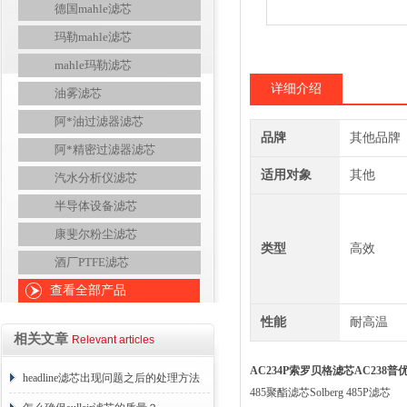
德国mahle滤芯
玛勒mahle滤芯
mahle玛勒滤芯
详细介绍
油雾滤芯
阿*油过滤器滤芯
品牌
其他品牌
阿*精密过滤器滤芯
适用对象
其他
汽水分析仪滤芯
半导体设备滤芯
康斐尔粉尘滤芯
类型
高效
酒厂PTFE滤芯
查看全部产品
性能
耐高温
相关文章
Relevant articles
AC234P索罗贝格滤芯AC238普
headline滤芯出现问题之后的处理方法
485聚酯滤芯Solberg 485P滤芯