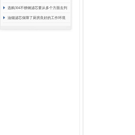
选购304不锈钢滤芯要从多个方面去判
断
油烟滤芯保障了厨房良好的工作环境