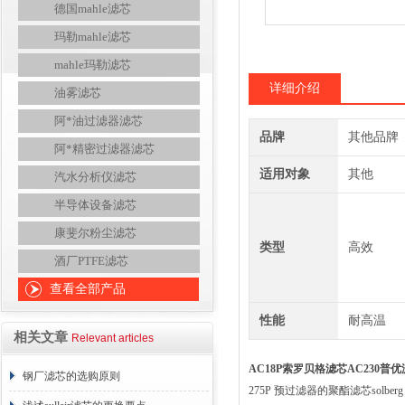
德国mahle滤芯
玛勒mahle滤芯
mahle玛勒滤芯
详细介绍
油雾滤芯
阿*油过滤器滤芯
品牌
其他品牌
阿*精密过滤器滤芯
适用对象
其他
汽水分析仪滤芯
半导体设备滤芯
康斐尔粉尘滤芯
类型
高效
酒厂PTFE滤芯
查看全部产品
性能
耐高温
相关文章
Relevant articles
AC18P索罗贝格滤芯AC230普
钢厂滤芯的选购原则
275P 预过滤器的聚酯滤芯solber