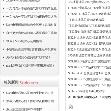
浅述sullair滤芯的更换要点
334油雾滤芯solberg聚结滤芯375
HE848P过滤器芯HE850普优滤器
一文与您分享耐高温气体滤芯的常见故
HE850/1过滤器芯HE850P普优滤
障相应解决方法
一文与您分享油雾滤芯的正确安装方法
TF15过滤器芯TF19普优滤器
防静电覆膜滤筒结构全解析：从滤材复
TF231过滤器滤芯TF235普优滤器
TF235P过滤器滤芯HE230P普优
合到整体成型
自行更换齿轮箱油滤芯需要哪些工具和
HE234过滤器滤芯HE234P普优
材料？
轨道车空压机滤芯选购指南
HE238过滤器滤芯HE244普优滤
不锈钢折叠滤芯在我们的生活中发挥着
HE244P过滤器滤芯HE274普优
375聚酯滤芯375P预过滤器的
哪些作用呢？
怎样才能买到心仪的电厂滤芯呢？
SOLBERG油雾过滤376聚结滤芯
mahle玛勒滤芯都有哪些应用领域呢？
SOLBERG376P油雾滤芯376P
Solberg484S金属丝滤芯376S
SOLBERG377聚结滤芯377P聚
相关新闻
Related news
SOLBERG377P聚结滤芯377P
Solberg 384滤芯384纸质滤芯
防静电液压滤芯正确的维护保养方法
AC18P索罗贝格滤芯AC230普
油雾分离滤芯的工作原理及作用介绍
液压泵过滤器的保养与维护