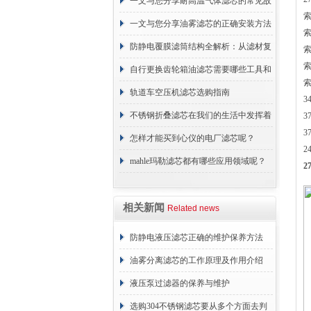
一文与您分享耐高温气体滤芯的常见故
索
障相应解决方法
一文与您分享油雾滤芯的正确安装方法
索
防静电覆膜滤筒结构全解析：从滤材复
索
索
合到整体成型
自行更换齿轮箱油滤芯需要哪些工具和
索
材料？
轨道车空压机滤芯选购指南
3
不锈钢折叠滤芯在我们的生活中发挥着
3
3
哪些作用呢？
怎样才能买到心仪的电厂滤芯呢？
2
mahle玛勒滤芯都有哪些应用领域呢？
2
相关新闻
Related news
防静电液压滤芯正确的维护保养方法
油雾分离滤芯的工作原理及作用介绍
液压泵过滤器的保养与维护
选购304不锈钢滤芯要从多个方面去判