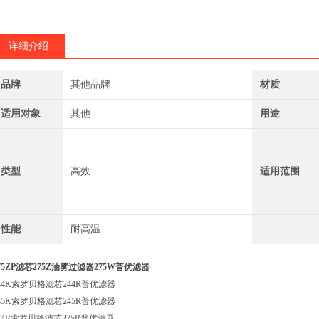
详细介绍
品牌
其他品牌
材质
适用对象
其他
用途
类型
高效
适用范围
性能
耐高温
75ZP滤芯275Z油雾过滤器275W普优滤器
44K索罗贝格滤芯244R普优滤器
45K索罗贝格滤芯245R普优滤器
74R索罗贝格滤芯275R普优滤器