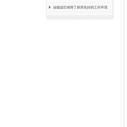
断
油烟滤芯保障了厨房良好的工作环境