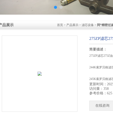
产品展示
首页
>
产品展示
>
滤芯设备
>
阿*精密过
275ZP滤芯
简要描述：
275ZP滤芯275
244K索罗贝格滤
245K索罗贝格滤
更新时间：2025-
访问量：358
274R索罗贝格滤
参考价格：625
索尔伯格滤芯234
在线咨询