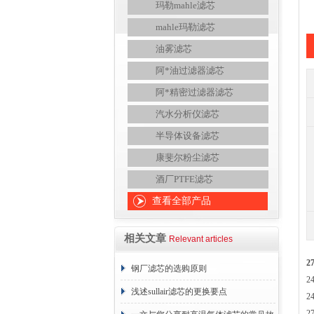
玛勒mahle滤芯
mahle玛勒滤芯
油雾滤芯
阿*油过滤器滤芯
阿*精密过滤器滤芯
汽水分析仪滤芯
半导体设备滤芯
康斐尔粉尘滤芯
酒厂PTFE滤芯
查看全部产品
相关文章
Relevant articles
2
钢厂滤芯的选购原则
2
浅述sullair滤芯的更换要点
2
2