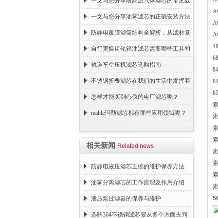
一文与您分享耐高温气体滤芯的常见故
A
障相应解决方法
一文与您分享油雾滤芯的正确安装方法
A
防静电覆膜滤筒结构全解析：从滤材复
A
4
合到整体成型
自行更换齿轮箱油滤芯需要哪些工具和
6
材料？
轨道车空压机滤芯选购指南
8
不锈钢折叠滤芯在我们的生活中发挥着
8
8
哪些作用呢？
怎样才能买到心仪的电厂滤芯呢？
索
mahle玛勒滤芯都有哪些应用领域呢？
索
索
索
相关新闻
Related news
索
索
防静电液压滤芯正确的维护保养方法
索
油雾分离滤芯的工作原理及作用介绍
索
S
液压泵过滤器的保养与维护
选购304不锈钢滤芯要从多个方面去判