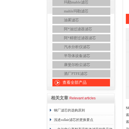
玛勒mahle滤芯
mahle玛勒滤芯
油雾滤芯
阿*油过滤器滤芯
阿*精密过滤器滤芯
汽水分析仪滤芯
半导体设备滤芯
康斐尔粉尘滤芯
酒厂PTFE滤芯
查看全部产品
相关文章
Relevant articles
S
钢厂滤芯的选购原则
索
浅述sullair滤芯的更换要点
索
A