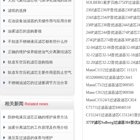
天然气聚结滤芯在气体净化领域的应用
SOLBERG索罗贝格275ZP过滤器
230J滤芯230JP普优滤器230P滤芯
与重要性
滤筒的选择
234J滤芯234JP普优滤器234P滤芯
石油设备油滤器的关键作用与应用分析
238P滤芯238普优滤器244J滤芯24
油雾滤芯的选购要领
244P滤芯244普优滤器274P滤芯2
274QP滤芯274普优滤器30P滤芯32
不知道不锈钢液压滤芯都有些什么作
32-04滤芯32-06普优滤器32-08滤芯
用？进来看
正确的维护保养能使油气分离聚结滤芯
32-12滤芯32-14普优滤器32-16滤芯
长期稳定运行
轨道车空压机滤芯选购指南
32-20滤芯32-22普优滤器32-24滤芯
MannC1112过滤器滤芯C 1112/1
轨道车空压机滤芯主要作用是防止空气
0532000002过滤器滤芯C64/1
中的杂质和油脂浓度升高
不锈钢油滤芯的过滤量调节方法分享
MannC75/2过滤器滤芯909505
Mann C912过滤器滤芯909506
MannC15124/1过滤器滤芯C824
相关新闻
Related news
C717/1过滤器滤芯84040110
C15124/1过滤器滤芯C15124/1普优
防静电液压滤芯正确的维护保养方法
377P滤芯Solberg过滤器384普
油雾分离滤芯的工作原理及作用介绍
液压泵过滤器的保养与维护