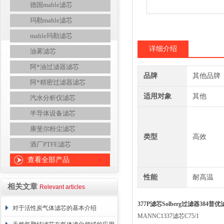
德国mahle滤芯
玛勒mahle滤芯
mahle玛勒滤芯
详细介绍
油雾滤芯
阿*油过滤器滤芯
品牌
其他品牌
阿*精密过滤器滤芯
适用对象
其他
汽水分析仪滤芯
半导体设备滤芯
康斐尔粉尘滤芯
类型
高效
酒厂PTFE滤芯
查看全部产品
性能
耐高温
相关文章
Relevant articles
377P滤芯Solberg过滤器384普
对于活性炭气体滤芯的基本介绍
MANNC1337滤芯C75/1