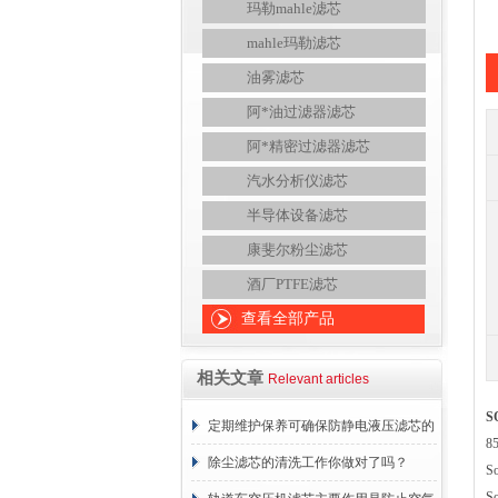
玛勒mahle滤芯
mahle玛勒滤芯
油雾滤芯
阿*油过滤器滤芯
阿*精密过滤器滤芯
汽水分析仪滤芯
半导体设备滤芯
康斐尔粉尘滤芯
酒厂PTFE滤芯
查看全部产品
相关文章
Relevant articles
S
定期维护保养可确保防静电液压滤芯的
8
正常工作
除尘滤芯的清洗工作你做对了吗？
S
S