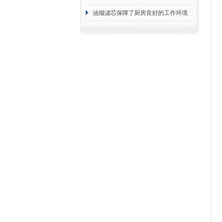
断
油烟滤芯保障了厨房良好的工作环境