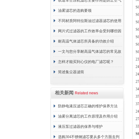
轨道车空压机滤芯主要作用是防止空气
S
中的杂质和油脂浓度升高
油雾滤芯的选购要领
S
不同材质阿特拉斯油过滤器滤芯的使用
S
S
周期区别介绍
网片式过滤器的工作效率会受到哪些因
S
素的影响？
耐高温气体滤芯所具备的功效介绍
S
一文与您分享耐高温气体滤芯的常见故
S
2
障相应解决方法
怎样才能买到心仪的电厂滤芯呢？
2
简述集尘器滤筒
2
2
3
相关新闻
Related news
3
3
防静电液压滤芯正确的维护保养方法
2
油雾分离滤芯的工作原理及作用介绍
2
3
液压泵过滤器的保养与维护
S
选购304不锈钢滤芯要从多个方面去判