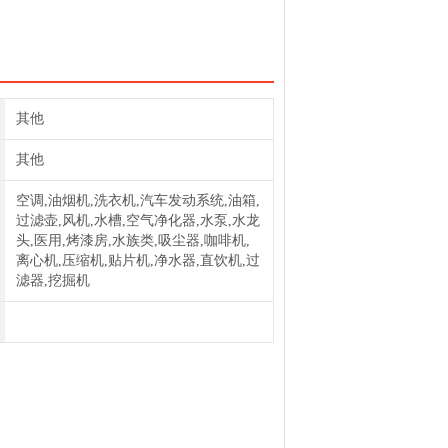
过滤器SOLBERG聚结滤芯384S
其他
其他
空调,油烟机,洗衣机,汽车发动系统,油箱,
过滤壶,风机,水槽,空气净化器,水泵,水龙
头,医用,烤漆房,水族类,吸尘器,咖啡机,
离心机,压缩机,贴片机,净水器,直饮机,过
滤器,挖掘机