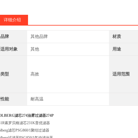
SOLBERG274S
详细介绍
品牌
其他品牌
材质
适用对象
其他
用途
类型
高效
适用范围
性能
耐高温
OLBERG滤芯274油雾过滤器274P
51R索罗贝格滤芯231K普优滤器
olberg滤芯PSG860/1聚结过滤器
olberg过滤器PSG850/1气动滤油器