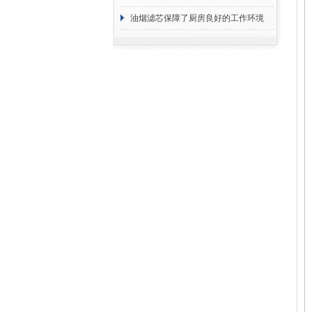
断
油烟滤芯保障了厨房良好的工作环境