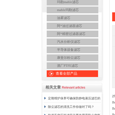
玛勒mahle滤芯
mahle玛勒滤芯
油雾滤芯
阿*油过滤器滤芯
阿*精密过滤器滤芯
汽水分析仪滤芯
半导体设备滤芯
康斐尔粉尘滤芯
酒厂PTFE滤芯
查看全部产品
相关文章
Relevant articles
2
定期维护保养可确保防静电液压滤芯的
B
正常工作
除尘滤芯的清洗工作你做对了吗？
B
B