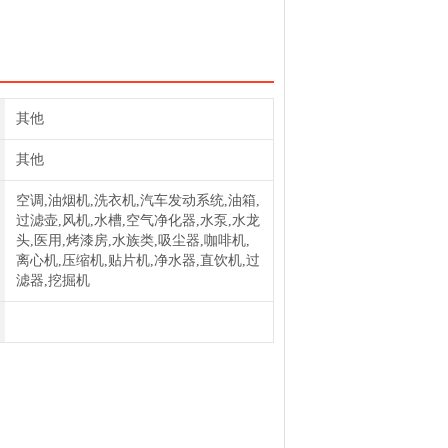
7 C66过滤器滤芯73050
其他
其他
空调,油烟机,洗衣机,汽车发动系统,油箱,
过滤壶,风机,水槽,空气净化器,水泵,水龙
头,医用,烤漆房,水族类,吸尘器,咖啡机,
离心机,压缩机,贴片机,净水器,直饮机,过
滤器,挖掘机