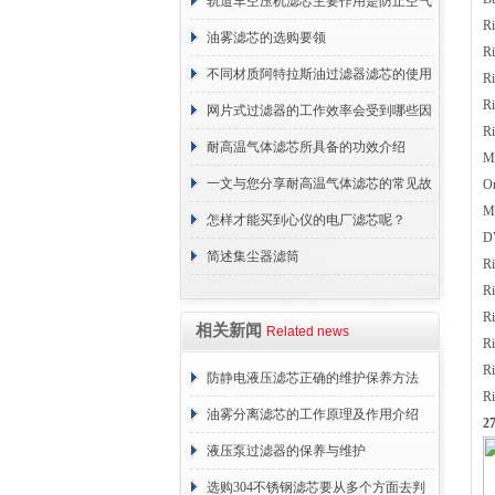
轨道车空压机滤芯主要作用是防止空气
R
中的杂质和油脂浓度升高
油雾滤芯的选购要领
R
不同材质阿特拉斯油过滤器滤芯的使用
R
R
周期区别介绍
网片式过滤器的工作效率会受到哪些因
R
素的影响？
耐高温气体滤芯所具备的功效介绍
M
一文与您分享耐高温气体滤芯的常见故
O
M
障相应解决方法
怎样才能买到心仪的电厂滤芯呢？
D
简述集尘器滤筒
R
R
R
相关新闻
Related news
R
R
防静电液压滤芯正确的维护保养方法
R
油雾分离滤芯的工作原理及作用介绍
2
液压泵过滤器的保养与维护
选购304不锈钢滤芯要从多个方面去判