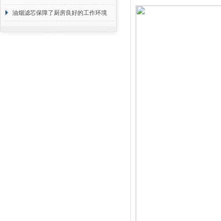
断
油烟滤芯保障了厨房良好的工作环境