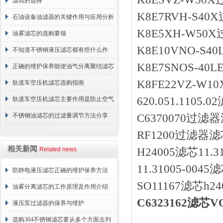
与重要性
滤筒的选择
K8E7RVH-S4
石油设备油滤器的关键作用与应用分析
K8E5XH-W50
油雾滤芯的选购要领
K8E10VNO-S
不知道不锈钢液压滤芯都有些什么作
K8E7SNOS-40
用？进来看
正确的维护保养能使油气分离聚结滤芯
K8FE22VZ-W
长期稳定运行
轨道车空压机滤芯选购指南
620.051.110
轨道车空压机滤芯主要作用是防止空气
中的杂质和油脂浓度升高
不锈钢油滤芯的过滤量调节方法分享
C6370070过滤器
RF1200过滤器滤芯C
相关新闻
Related news
H24005滤芯11.
11.31005-004
防静电液压滤芯正确的维护保养方法
SO11167滤芯h24
油雾分离滤芯的工作原理及作用介绍
C6323162滤芯
液压泵过滤器的保养与维护
选购304不锈钢滤芯要从多个方面去判