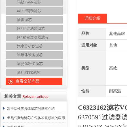
玛勒mahle滤芯
mahle玛勒滤芯
详细介绍
油雾滤芯
阿*油过滤器滤芯
品牌
其他品牌
阿*精密过滤器滤芯
适用对象
其他
汽水分析仪滤芯
半导体设备滤芯
康斐尔粉尘滤芯
类型
高效
酒厂PTFE滤芯
查看全部产品
性能
耐高温
相关文章
Relevant articles
C6323162滤芯
对于活性炭气体滤芯的基本介绍
6370591过滤器滤
天然气聚结滤芯在气体净化领域的应用
K8ESVZ-W50