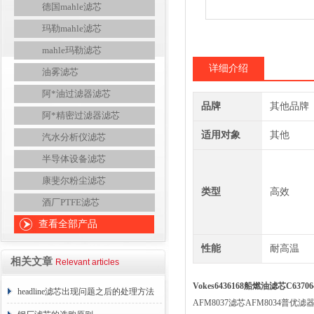
德国mahle滤芯
玛勒mahle滤芯
mahle玛勒滤芯
详细介绍
油雾滤芯
阿*油过滤器滤芯
品牌
其他品牌
阿*精密过滤器滤芯
适用对象
其他
汽水分析仪滤芯
半导体设备滤芯
康斐尔粉尘滤芯
类型
高效
酒厂PTFE滤芯
查看全部产品
性能
耐高温
相关文章
Relevant articles
Vokes6436168船燃油滤芯C637
headline滤芯出现问题之后的处理方法
AFM8037滤芯AFM8034普优滤器