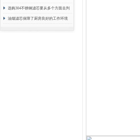
选购304不锈钢滤芯要从多个方面去判
断
油烟滤芯保障了厨房良好的工作环境