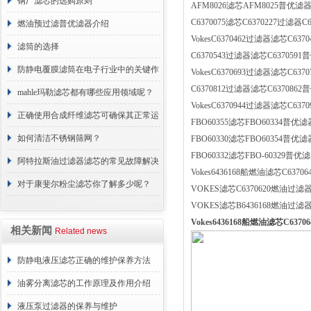
分享
钢厂滤芯的选购原则
AFM8026滤芯AFM8025普优滤器F
C6370075滤芯C6370227过滤器C
燃油预过滤普优滤器介绍
VokesC6370462过滤器滤芯C637
滤筒的选择
C6370543过滤器滤芯C6370591普
防静电覆膜滤筒在电子行业中的关键作
VokesC6370693过滤器滤芯C637
C6370812过滤器滤芯C6370862普
用
mahle玛勒滤芯都有哪些应用领域呢？
VokesC6370944过滤器滤芯C637
正确使用合成纤维滤芯可确保其正常运
FBO60355滤芯FBO60334普优滤器
行
如何清洁不锈钢筛网？
FBO60330滤芯FBO60354普优滤
FBO60332滤芯FBO-60329普优滤
阿特拉斯油过滤器滤芯的常见故障解决
Vokes6436168船燃油滤芯C6370
方法介绍
对于康斐尔粉尘滤芯你了解多少呢？
VOKES滤芯C6370620燃油过滤器C
VOKES滤芯B6436168燃油过滤器
Vokes6436168船燃油滤芯C637
相关新闻
Related news
防静电液压滤芯正确的维护保养方法
油雾分离滤芯的工作原理及作用介绍
液压泵过滤器的保养与维护