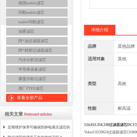
德国mahle滤芯
玛勒mahle滤芯
mahle玛勒滤芯
详细介绍
油雾滤芯
阿*油过滤器滤芯
品牌
其他品牌
阿*精密过滤器滤芯
适用对象
其他
汽水分析仪滤芯
半导体设备滤芯
康斐尔粉尘滤芯
类型
高效
酒厂PTFE滤芯
查看全部产品
性能
耐高温
相关文章
Relevant articles
134.033.354.338过滤器滤芯D
定期维护保养可确保防静电液压滤芯的
VokesC6359624过滤器滤芯C636