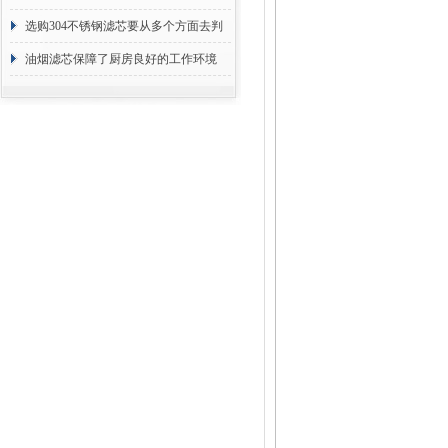
选购304不锈钢滤芯要从多个方面去判
断
油烟滤芯保障了厨房良好的工作环境