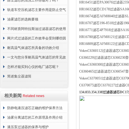
正常工作
除尘滤芯的清洗工作你做对了吗？
HR16451滤芯PA30076过滤器235
HR16632滤芯CD178过滤器SA16
轨道车空压机滤芯主要作用是防止空气
HR16674滤芯AFM8040过滤器SL
中的杂质和油脂浓度升高
油雾滤芯的选购要领
HR16707滤芯196-8518过滤器19
不同材质阿特拉斯油过滤器滤芯的使用
HR16771滤芯4P7918过滤器SA16
HR16780滤芯AFM8121过滤器C
周期区别介绍
网片式过滤器的工作效率会受到哪些因
HR16809滤芯AFM8122过滤器CD
素的影响？
耐高温气体滤芯所具备的功效介绍
VokesC6360112过滤器滤芯C636
一文与您分享耐高温气体滤芯的常见故
C6360229过滤器滤芯C6360230普
VokesC6360300过滤器滤芯C636
障相应解决方法
怎样才能买到心仪的电厂滤芯呢？
C6360465过滤器滤芯C6360547普
简述集尘器滤筒
VokesC6370051过滤器滤芯C637
C6370075滤芯C6370227过滤器C
134.033.354.338过滤器滤芯D
相关新闻
Related news
防静电液压滤芯正确的维护保养方法
油雾分离滤芯的工作原理及作用介绍
液压泵过滤器的保养与维护