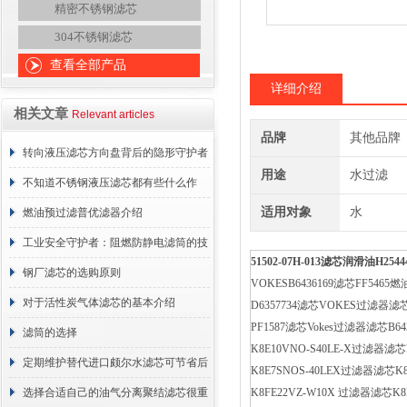
精密不锈钢滤芯
304不锈钢滤芯
查看全部产品
详细介绍
相关文章
Relevant articles
品牌
其他品牌
转向液压滤芯方向盘背后的隐形守护者
用途
水过滤
不知道不锈钢液压滤芯都有些什么作
适用对象
水
用？进来看
燃油预过滤普优滤器介绍
工业安全守护者：阻燃防静电滤筒的技
51502-07H-013
滤芯润滑油
H2544
术原理与应用解析
钢厂滤芯的选购原则
VOKESB6436169滤芯FF5465燃
对于活性炭气体滤芯的基本介绍
D6357734滤芯VOKES过滤器滤芯
PF1587滤芯Vokes过滤器滤芯B643
滤筒的选择
K8E10VNO-S40LE-X过滤器滤
定期维护替代进口颇尔水滤芯可节省后
K8E7SNOS-40LEX过滤器滤芯K8
续更换成本
选择合适自己的油气分离聚结滤芯很重
K8FE22VZ-W10X 过滤器滤芯K