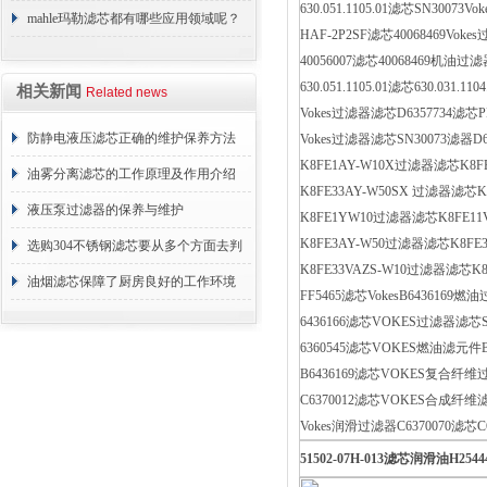
630.051.1105.01滤芯SN3007
要
mahle玛勒滤芯都有哪些应用领域呢？
HAF-2P2SF滤芯40068469Vok
40056007滤芯40068469机
630.051.1105.01滤芯630.031.1
相关新闻
Related news
Vokes过滤器滤芯D6357734滤芯PF
防静电液压滤芯正确的维护保养方法
Vokes过滤器滤芯SN30073滤器D63
K8FE1AY-W10X过滤器滤芯K8FE
油雾分离滤芯的工作原理及作用介绍
K8FE33AY-W50SX 过滤器滤芯K
液压泵过滤器的保养与维护
K8FE1YW10过滤器滤芯K8FE11
K8FE3AY-W50过滤器滤芯K8FE
选购304不锈钢滤芯要从多个方面去判
K8FE33VAZS-W10过滤器滤芯K8
断
油烟滤芯保障了厨房良好的工作环境
FF5465滤芯VokesB6436169燃油
6436166滤芯VOKES过滤器滤芯S
6360545滤芯VOKES燃油滤元件B6
B6436169滤芯VOKES复合纤维过
C6370012滤芯VOKES合成纤维滤芯
Vokes润滑过滤器C6370070滤芯C
51502-07H-013
滤芯润滑油
H2544