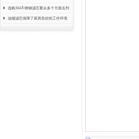
选购304不锈钢滤芯要从多个方面去判
断
油烟滤芯保障了厨房良好的工作环境