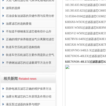
天然气聚结滤芯在气体净化领域的应用
103.393.835.963过滤器滤芯C0
与重要性
滤筒的选择
103.393.835.823过滤器滤芯C0
石油设备油滤器的关键作用与应用分析
51.05504-0104过滤器滤芯C636
K8E6X0-W5OX过滤器滤芯K8E
油雾滤芯的选购要领
K8E6Y-W50X过滤器滤芯K8E9
不知道不锈钢液压滤芯都有些什么作
K8ESVZ-W50X过滤器滤芯K8E
K8E7RVH-S40X过滤器滤芯K8E1
用？进来看
正确的维护保养能使油气分离聚结滤芯
K8E5XH-W50X过滤器滤芯K8E
长期稳定运行
轨道车空压机滤芯选购指南
K8E10VNO-S40LE-X过滤器滤
轨道车空压机滤芯主要作用是防止空气
K8E7SNOS-40LEX过滤器滤芯K8
K8E7SNOS-40LEX过滤器滤芯K
中的杂质和油脂浓度升高
不锈钢油滤芯的过滤量调节方法分享
相关新闻
Related news
防静电液压滤芯正确的维护保养方法
油雾分离滤芯的工作原理及作用介绍
液压泵过滤器的保养与维护