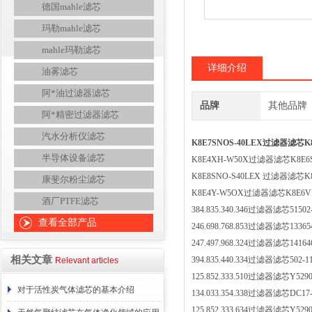
德国mahle滤芯
玛勒mahle滤芯
mahle玛勒滤芯
详细介绍
油雾滤芯
阿*油过滤器滤芯
品牌
其他品牌
阿*精密过滤器滤芯
汽水分析仪滤芯
K8E7SNOS-40LEX过滤器滤芯K
半导体设备滤芯
K8E4XH-W50X过滤器滤芯K8E6
K8E8SNO-S40LEX 过滤器滤芯K
康斐尔粉尘滤芯
K8E4Y-W5OX过滤器滤芯K8E6
酒厂PTFE滤芯
384.835.340.346过滤器滤芯515
查看全部产品
246.698.768.853过滤器滤芯133
247.497.968.324过滤器滤芯141
相关文章
394.835.440.334过滤器滤芯502
Relevant articles
125.852.333.510过滤器滤芯Y5
对于活性炭气体滤芯的基本介绍
134.033.354.338过滤器滤芯DC1
125.852.333.634过滤器滤芯Y5