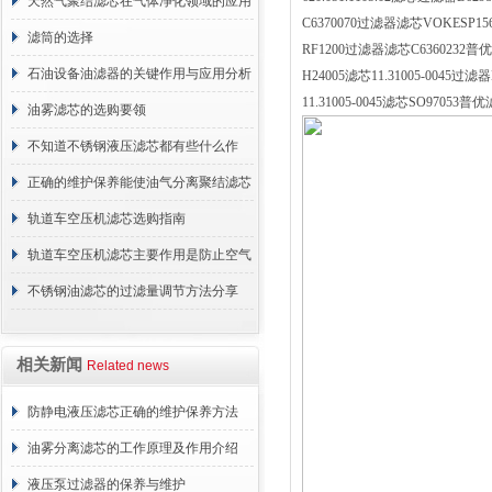
天然气聚结滤芯在气体净化领域的应用
C6370070过滤器滤芯VOKESP15
与重要性
滤筒的选择
RF1200过滤器滤芯C6360232普优滤器
石油设备油滤器的关键作用与应用分析
H24005滤芯11.31005-0045过滤
11.31005-0045滤芯SO97053普优
油雾滤芯的选购要领
不知道不锈钢液压滤芯都有些什么作
用？进来看
正确的维护保养能使油气分离聚结滤芯
长期稳定运行
轨道车空压机滤芯选购指南
轨道车空压机滤芯主要作用是防止空气
中的杂质和油脂浓度升高
不锈钢油滤芯的过滤量调节方法分享
相关新闻
Related news
防静电液压滤芯正确的维护保养方法
油雾分离滤芯的工作原理及作用介绍
液压泵过滤器的保养与维护