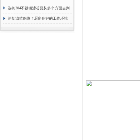
选购304不锈钢滤芯要从多个方面去判
断
油烟滤芯保障了厨房良好的工作环境